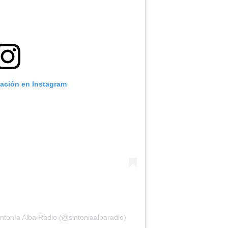
cación en Instagram
ntonía Alba Radio (@sintoniaalbaradio)