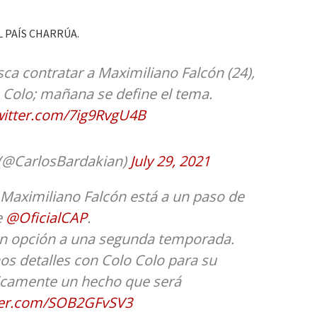
 PAÍS CHARRÚA.
ca contratar a Maximiliano Falcón (24),
 Colo; mañana se define el tema.
twitter.com/7ig9RvgU4B
 (@CarlosBardakian)
July 29, 2021
 Maximiliano Falcón está a un paso de
e
@OficialCAP
.
on opción a una segunda temporada.
nos detalles con Colo Colo para su
ticamente un hecho que será
tter.com/SOB2GFvSV3