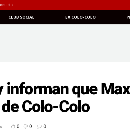
ontacto
CLUB SOCIAL
EX COLO-COLO
P
 informan que Maxi
r de Colo-Colo
0
0
0
s