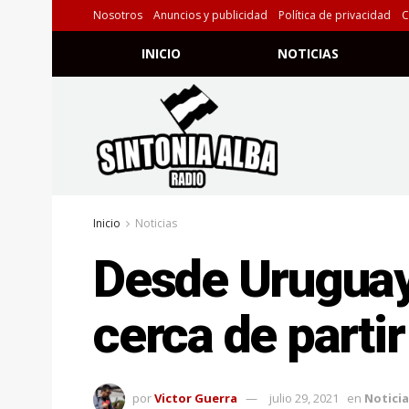
Nosotros
Anuncios y publicidad
Política de privacidad
C
INICIO
NOTICIAS
Inicio
Noticias
Desde Uruguay
cerca de parti
por
Victor Guerra
julio 29, 2021
en
Noticia