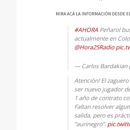
MIRA ACÁ LA INFORMACIÓN DESDE EL
#AHORA
Peñarol bus
actualmente en Colo
@Hora25Radio
pic.
— Carlos Bardakian
Atención! El zaguero
ser nuevo jugador d
1 año de contrato c
Faltan resolver algu
salida, pero es prác
“aurinegro”.
pic.twi