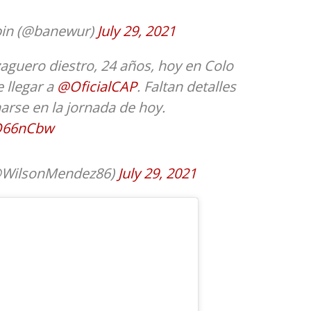
bin (@banewur)
July 29, 2021
aguero diestro, 24 años, hoy en Colo
 llegar a
@OficialCAP
. Faltan detalles
rse en la jornada de hoy.
KO66nCbw
@WilsonMendez86)
July 29, 2021