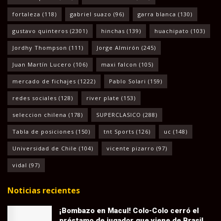
fortaleza
(118)
gabriel suazo
(96)
garra blanca
(130)
gustavo quinteros
(2301)
hinchas
(139)
huachipato
(103)
Jordhy Thompson
(111)
Jorge Almirón
(245)
Juan Martín Lucero
(106)
maxi falcon
(105)
mercado de fichajes
(1222)
Pablo Solari
(159)
redes sociales
(128)
river plate
(153)
seleccion chilena
(178)
SUPERCLASICO
(288)
Tabla de posiciones
(150)
tnt Sports
(126)
uc
(148)
Universidad de Chile
(104)
vicente pizarro
(97)
vidal
(97)
Noticias recientes
¡Bombazo en Macul! Colo-Colo cerró el
préstamo de jugador que viene de Brasil