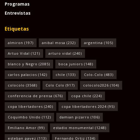
Programas
Entrevistas
Etiquetas
almiron
(197)
anibal mosa
(232)
argentina
(105)
Artuo Vidal
(121)
arturo vidal
(240)
blanco y Negro
(2085)
boca juniors
(148)
carlos palacios
(142)
chile
(133)
Colo-Colo
(483)
colocolo
(3568)
Colo Colo
(917)
colocolo2026
(104)
conferencia de prensa
(676)
copa chile
(224)
copa libertadores
(240)
copa libertadores 2024
(95)
Coquimbo Unido
(112)
damian pizarro
(106)
Emiliano Amor
(99)
estadio monumental
(1248)
esteban pavez
(113)
Fernando Ortiz
(134)