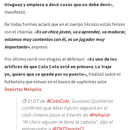
Uruguay y empieza a decir cosas que no debe decir»
,
manifestó.
De todas formas aclaró que en el cuerpo técnico están felices
con el charrúa:
«Es un chico joven, va a aprender, va madurar,
estamos muy contentos con él, es un jugador muy
importante»
, expresó.
Por último cerró con elogios al defensor:
«Es uno de los
artifices de que Colo Colo esté en primera. Lo traje
yo, quiero que se quede por su puesto»,
finalizó sobre el
futbolista que estuvo en el banco de suplentes ante
Deportes Melipilla
.
📺 El DT de
#ColoColo
, Gustavo Quinteros
confirmó que Maxi Falcón seguirá en el
club chileno pese al interés de
#Peñarol
.
"Al chico alguien le llena la cabeza", dijo el
entrenador a
@TNTSportsCL
.