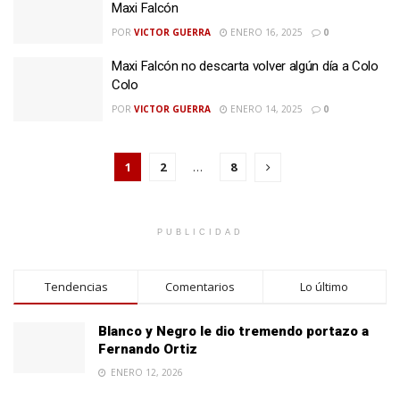
Maxi Falcón
POR
VICTOR GUERRA
ENERO 16, 2025
0
Maxi Falcón no descarta volver algún día a Colo
Colo
POR
VICTOR GUERRA
ENERO 14, 2025
0
1
2
…
8
PUBLICIDAD
Tendencias
Comentarios
Lo último
Blanco y Negro le dio tremendo portazo a
Fernando Ortiz
ENERO 12, 2026