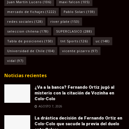
Juan Martín Lucero
(106)
maxi falcon
(105)
mercado de fichajes
(1222)
Pablo Solari
(159)
redes sociales
(128)
river plate
(153)
seleccion chilena
(178)
SUPERCLASICO
(288)
Tabla de posiciones
(150)
tnt Sports
(126)
uc
(148)
Universidad de Chile
(104)
vicente pizarro
(97)
vidal
(97)
Noticias recientes
¿Va a la banca? Fernando Ortiz jugó al
misterio con la citación de Vozinha en
Colo-Colo
AGOSTO 7, 2026
La drástica decisión de Fernando Ortiz en
Colo-Colo que sacude la previa del duelo