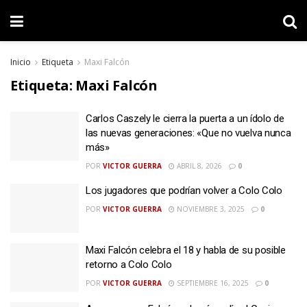
Inicio
Etiqueta
Maxi Falcón
Etiqueta:
Maxi Falcón
Carlos Caszely le cierra la puerta a un ídolo de
las nuevas generaciones: «Que no vuelva nunca
más»
POR
VICTOR GUERRA
ABRIL 8, 2026
0
Los jugadores que podrían volver a Colo Colo
POR
VICTOR GUERRA
NOVIEMBRE 3, 2025
0
Maxi Falcón celebra el 18 y habla de su posible
retorno a Colo Colo
POR
VICTOR GUERRA
SEPTIEMBRE 16, 2025
0