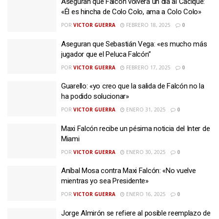
Aseguran que Falcón volverá un día al Cacique:
«Él es hincha de Colo Colo, ama a Colo Colo»
POR
VICTOR GUERRA
FEBRERO 18, 2025
0
Aseguran que Sebastián Vega: «es mucho más
jugador que el Peluca Falcón”
POR
VICTOR GUERRA
FEBRERO 17, 2025
0
Guarello: «yo creo que la salida de Falcón no la
ha podido solucionar»
POR
VICTOR GUERRA
ENERO 31, 2025
0
Maxi Falcón recibe un pésima noticia del Inter de
Miami
POR
VICTOR GUERRA
ENERO 30, 2025
0
Aníbal Mosa contra Maxi Falcón: «No vuelve
mientras yo sea Presidente»
POR
VICTOR GUERRA
ENERO 16, 2025
0
Jorge Almirón se refiere al posible reemplazo de