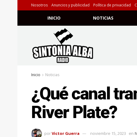
Nosotros
Anuncios y publicidad
Política de privacidad
C
INICIO
NOTICIAS
Inicio
Noticias
¿Qué canal tra
River Plate?
por
Victor Guerra
noviembre 15, 2023
en
N