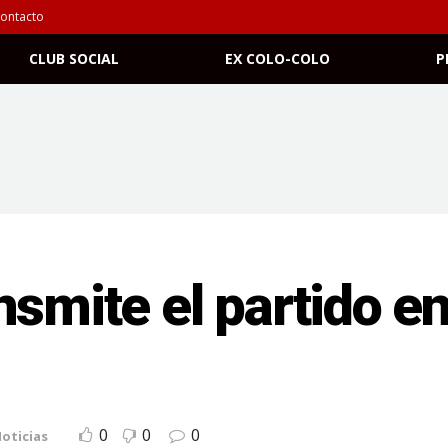
ontacto
CLUB SOCIAL
EX COLO-COLO
P
nsmite el partido en
0
0
0
oticias