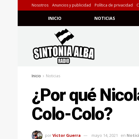
Nosotros
Anuncios y publicidad
Política de privacidad
C
INICIO
NOTICIAS
Inicio
Noticias
¿Por qué Nicol
Colo-Colo?
por
Victor Guerra
mayo 14, 2021
en
Notic