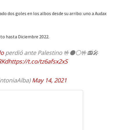
do dos goles en los albos desde su arribo: uno a Audax
ato hasta Diciembre 2022.
lo
perdió ante Palestino 🤟⚫⚪🤟📻🎤
RKd
https://t.co/tz6afsx2xS
intoniaAlba)
May 14, 2021