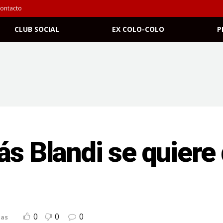
ontacto
CLUB SOCIAL
EX COLO-COLO
P
ás Blandi se quiere
0
0
0
ias