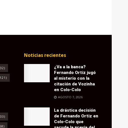
Noticias recientes
¿Va a la banca?
32)
Fernando Ortiz jugó
121)
al misterio con la
citación de Vozinha
en Colo-Colo
AGOSTO 7, 2026
La drástica decisión
de Fernando Ortiz en
33)
Colo-Colo que
68)
sacude la previa del