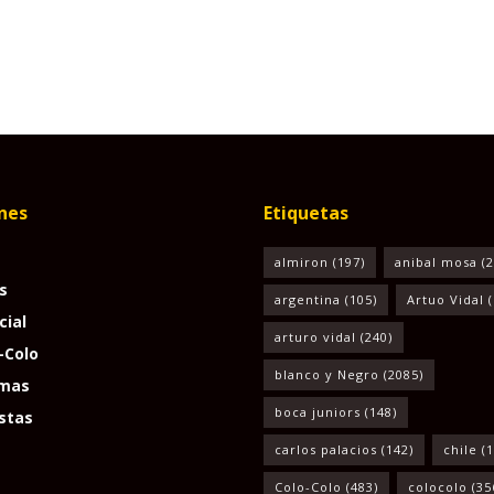
nes
Etiquetas
almiron
(197)
anibal mosa
(2
s
argentina
(105)
Artuo Vidal
(
cial
arturo vidal
(240)
-Colo
blanco y Negro
(2085)
mas
boca juniors
(148)
stas
carlos palacios
(142)
chile
(1
Colo-Colo
(483)
colocolo
(35