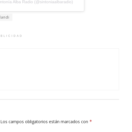
ntonía Alba Radio (@sintoniaalbaradio)
landi
BLICIDAD
Los campos obligatorios están marcados con
*