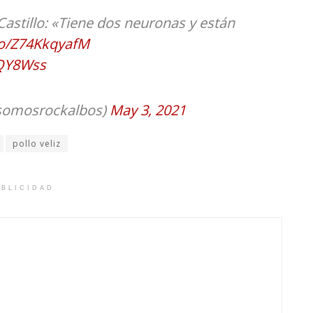
 Castillo: «Tiene dos neuronas y están
.co/Z74KkqyafM
5QY8Wss
omosrockalbos)
May 3, 2021
pollo veliz
BLICIDAD