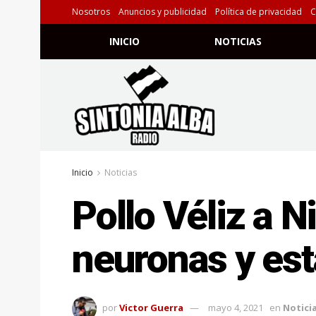
Nosotros
Anuncios y publicidad
Política de privacidad
C
INICIO
NOTICIAS
Inicio
Noticias
Pollo Véliz a N
neuronas y es
por
Victor Guerra
mayo 4, 2021
en
Notici