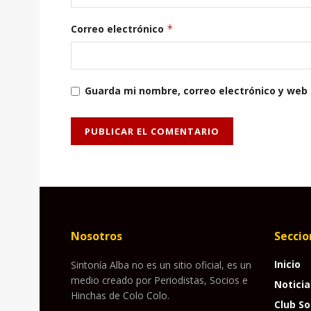
Correo electrónico
*
Guarda mi nombre, correo electrónico y web
Nosotros
Seccio
Inicio
Sintonía Alba no es un sitio oficial, es un
medio creado por Periodistas, Socios e
Noticia
Hinchas de Colo Colo.
Club So