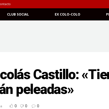
ontacto
CLUB SOCIAL
EX COLO-COLO
P
icolás Castillo: «Ti
tán peleadas»
0
0
0
as