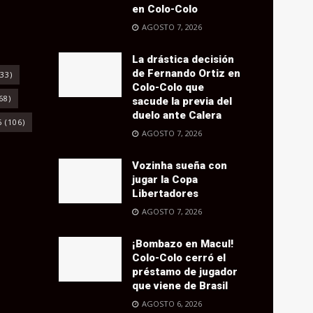
en Colo-Colo
AGOSTO 7, 2026
La drástica decisión
de Fernando Ortiz en
33)
Colo-Colo que
68)
sacude la previa del
duelo ante Calera
6
(106)
AGOSTO 7, 2026
Vozinha sueña con
jugar la Copa
Libertadores
AGOSTO 7, 2026
¡Bombazo en Macul!
Colo-Colo cerró el
préstamo de jugador
que viene de Brasil
AGOSTO 6, 2026