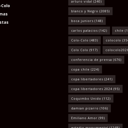
arturo vidal
(240)
-Colo
blanco y Negro
(2085)
mas
boca juniors
(148)
stas
carlos palacios
(142)
chile
(1
Colo-Colo
(483)
colocolo
(35
Colo Colo
(917)
colocolo202
conferencia de prensa
(676)
copa chile
(224)
copa libertadores
(241)
copa libertadores 2024
(95)
Coquimbo Unido
(112)
damian pizarro
(106)
Emiliano Amor
(99)
estadio monumental
(1248)