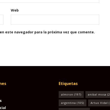
Web
 en este navegador para la próxima vez que comente.
nes
Etiquetas
almiron
(197)
anibal mosa
(2
s
argentina
(105)
Artuo Vidal
(
cial