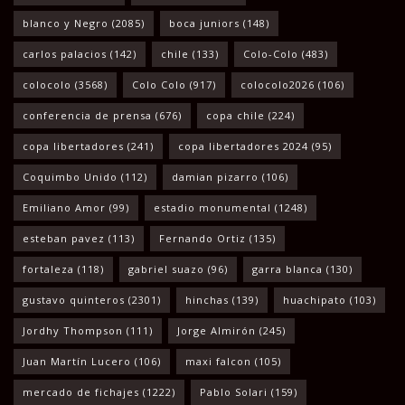
blanco y Negro
(2085)
boca juniors
(148)
carlos palacios
(142)
chile
(133)
Colo-Colo
(483)
colocolo
(3568)
Colo Colo
(917)
colocolo2026
(106)
conferencia de prensa
(676)
copa chile
(224)
copa libertadores
(241)
copa libertadores 2024
(95)
Coquimbo Unido
(112)
damian pizarro
(106)
Emiliano Amor
(99)
estadio monumental
(1248)
esteban pavez
(113)
Fernando Ortiz
(135)
fortaleza
(118)
gabriel suazo
(96)
garra blanca
(130)
gustavo quinteros
(2301)
hinchas
(139)
huachipato
(103)
Jordhy Thompson
(111)
Jorge Almirón
(245)
Juan Martín Lucero
(106)
maxi falcon
(105)
mercado de fichajes
(1222)
Pablo Solari
(159)