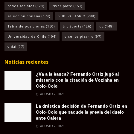
redes sociales
(128)
river plate
(153)
seleccion chilena
(178)
SUPERCLASICO
(288)
Tabla de posiciones
(150)
tnt Sports
(126)
uc
(148)
Universidad de Chile
(104)
vicente pizarro
(97)
vidal
(97)
Noticias recientes
¿Va a la banca? Fernando Ortiz jugó al
misterio con la citación de Vozinha en
Colo-Colo
AGOSTO 7, 2026
La drástica decisión de Fernando Ortiz en
Colo-Colo que sacude la previa del duelo
ante Calera
AGOSTO 7, 2026