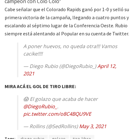
Cabe señalar que el Colorado Rapids ganó por 1-0 y selló su
primera victoria de la campaña, llegando a cuatro puntos y
escalando al séptimo lugar de la Conferencia Oeste. Rubio
siempre está alentando al Popular en su cuenta de Twitter.
A poner huevos, no queda otra!!! Vamos
cacike!!!!
— Diego Rubio (@DiegoRubio_)
April 12,
2021
MIRA ACÁ EL GOL DE TIRO LIBRE:
😱 El golazo que acaba de hacer
@DiegoRubio_
.
pic.twitter.com/o8C4BQU9VE
— Rollins (@SedRollins)
May 3, 2021
Tags:
diego rubio
golazo
tiro libre