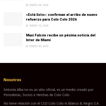
ENERO 28, 2026
«Está listo»: confirman el arribo de nuevo
refuerzo para Colo Colo 2026
ENERO 15, 2026
Maxi Falcón recibe un pésima noticia del
Inter de Miami
ENERO 30, 2025
Nosotros
Sintonía Alba no es un sitio oficial, es un medio creado por
Periodistas, Socios e Hinchas de Colo Colo.
No tiene relación con el CSD Colo Colo ni Blanco & Negro S.A.