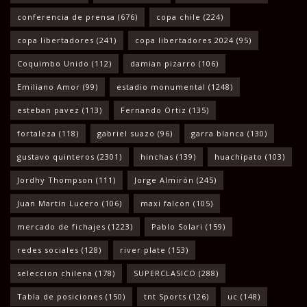
conferencia de prensa
(676)
copa chile
(224)
copa libertadores
(241)
copa libertadores 2024
(95)
Coquimbo Unido
(112)
damian pizarro
(106)
Emiliano Amor
(99)
estadio monumental
(1248)
esteban pavez
(113)
Fernando Ortiz
(135)
fortaleza
(118)
gabriel suazo
(96)
garra blanca
(130)
gustavo quinteros
(2301)
hinchas
(139)
huachipato
(103)
Jordhy Thompson
(111)
Jorge Almirón
(245)
Juan Martín Lucero
(106)
maxi falcon
(105)
mercado de fichajes
(1223)
Pablo Solari
(159)
redes sociales
(128)
river plate
(153)
seleccion chilena
(178)
SUPERCLASICO
(288)
Tabla de posiciones
(150)
tnt Sports
(126)
uc
(148)