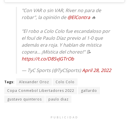
"Con VAR o sin VAR, River no para de
robar", la opinión de
@ElContra
🔥
"El robo a Colo Colo fue escandaloso por
el foul de Paulo Díaz previo al 1-0 que
además era roja. Y hablan de mística
copera… ¡Mística del choreo!" 📝
https://t.co/D8SvJGTrOb
— TyC Sports (@TyCSports)
April 28, 2022
Tags:
Alexander Oroz
Colo Colo
Copa Conmebol Libertadores 2022
gallardo
gustavo quinteros
paulo diaz
PUBLICIDAD