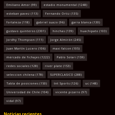
Emiliano Amor
(99)
estadio monumental
(1248)
esteban pavez
(113)
Fernando Ortiz
(135)
fortaleza
(118)
gabriel suazo
(96)
garra blanca
(130)
gustavo quinteros
(2301)
hinchas
(139)
huachipato
(103)
Jordhy Thompson
(111)
Jorge Almirón
(245)
Juan Martín Lucero
(106)
maxi falcon
(105)
mercado de fichajes
(1222)
Pablo Solari
(159)
redes sociales
(128)
river plate
(153)
seleccion chilena
(178)
SUPERCLASICO
(288)
Tabla de posiciones
(150)
tnt Sports
(126)
uc
(148)
Universidad de Chile
(104)
vicente pizarro
(97)
vidal
(97)
Noticias recientes