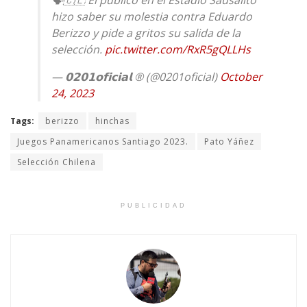
🗣️🇨🇱 El público en el Estadio Sausalito
hizo saber su molestia contra Eduardo
Berizzo y pide a gritos su salida de la
selección.
pic.twitter.com/RxR5gQLLHs
— 𝟬𝟮𝟬𝟭𝗼𝗳𝗶𝗰𝗶𝗮𝗹 ® (@0201oficial)
October
24, 2023
Tags:
berizzo
hinchas
Juegos Panamericanos Santiago 2023.
Pato Yáñez
Selección Chilena
PUBLICIDAD