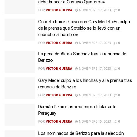
debe buscar a Gustavo Quinteros»
POR
VICTOR GUERRA
NOVIEMBRE 17, 2023
0
Guarello barre el piso con Gary Medel: «Es culpa
de la prensa que Soteldo se lo llevó con un
chancho al hombro»
POR
VICTOR GUERRA
NOVIEMBRE 17, 2023
0
La pena de Alexis Sánchez tras la renuncia de
Berizzo
POR
VICTOR GUERRA
NOVIEMBRE 17, 2023
0
Gary Medel culpó a los hinchas y a la prensa tras
renuncia de Berizzo
POR
VICTOR GUERRA
NOVIEMBRE 17, 2023
0
Damián Pizarro asoma como titular ante
Paraguay
POR
VICTOR GUERRA
NOVIEMBRE 15, 2023
0
Los nominados de Berizzo para la selección