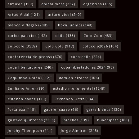
almiron
(197)
anibal mosa
(232)
argentina
(105)
Artuo Vidal
(121)
arturo vidal
(240)
blanco y Negro
(2085)
boca juniors
(148)
carlos palacios
(142)
chile
(133)
Colo-Colo
(483)
colocolo
(3568)
Colo Colo
(917)
colocolo2026
(104)
conferencia de prensa
(676)
copa chile
(224)
copa libertadores
(240)
copa libertadores 2024
(95)
Coquimbo Unido
(112)
damian pizarro
(106)
Emiliano Amor
(99)
estadio monumental
(1248)
esteban pavez
(113)
Fernando Ortiz
(134)
fortaleza
(118)
gabriel suazo
(96)
garra blanca
(130)
gustavo quinteros
(2301)
hinchas
(139)
huachipato
(103)
Jordhy Thompson
(111)
Jorge Almirón
(245)