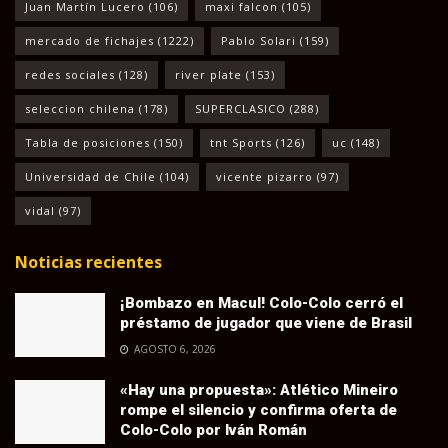
Juan Martín Lucero
(106)
maxi falcon
(105)
mercado de fichajes
(1222)
Pablo Solari
(159)
redes sociales
(128)
river plate
(153)
seleccion chilena
(178)
SUPERCLASICO
(288)
Tabla de posiciones
(150)
tnt Sports
(126)
uc
(148)
Universidad de Chile
(104)
vicente pizarro
(97)
vidal
(97)
Noticias recientes
¡Bombazo en Macul! Colo-Colo cerró el
préstamo de jugador que viene de Brasil
AGOSTO 6, 2026
«Hay una propuesta»: Atlético Mineiro
rompe el silencio y confirma oferta de
Colo-Colo por Iván Román