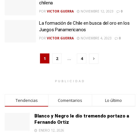
chilena
POR
VICTOR GUERRA
NOVIEMBRE 12, 2023
0
La formación de Chile en busca del oro en los
Juegos Panamericanos
POR
VICTOR GUERRA
NOVIEMBRE 4, 2023
0
1
2
…
4
PUBLICIDAD
Tendencias
Comentarios
Lo último
Blanco y Negro le dio tremendo portazo a
Fernando Ortiz
ENERO 12, 2026