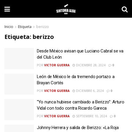
Inicio
Etiqueta
berizzo
Etiqueta:
berizzo
Desde México avisan que Luciano Cabral se va
del Club León
POR
VICTOR GUERRA
DICIEMBRE 28, 2024
0
León de México le da tremendo portazo a
Brayan Cortés
POR
VICTOR GUERRA
DICIEMBRE 6, 2024
0
“Yo nunca hubiese cambiado a Berizzo”: Arturo
Vidal con todo contra Ricardo Gareca
POR
VICTOR GUERRA
SEPTIEMBRE 10, 2024
0
Johnny Herrera y salida de Berizzo: «La Roja