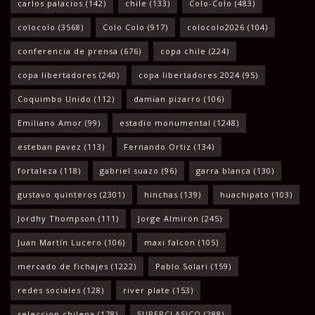
carlos palacios
(142)
chile
(133)
Colo-Colo
(483)
colocolo
(3568)
Colo Colo
(917)
colocolo2026
(104)
conferencia de prensa
(676)
copa chile
(224)
copa libertadores
(240)
copa libertadores 2024
(95)
Coquimbo Unido
(112)
damian pizarro
(106)
Emiliano Amor
(99)
estadio monumental
(1248)
esteban pavez
(113)
Fernando Ortiz
(134)
fortaleza
(118)
gabriel suazo
(96)
garra blanca
(130)
gustavo quinteros
(2301)
hinchas
(139)
huachipato
(103)
Jordhy Thompson
(111)
Jorge Almirón
(245)
Juan Martín Lucero
(106)
maxi falcon
(105)
mercado de fichajes
(1222)
Pablo Solari
(159)
redes sociales
(128)
river plate
(153)
seleccion chilena
(178)
SUPERCLASICO
(288)