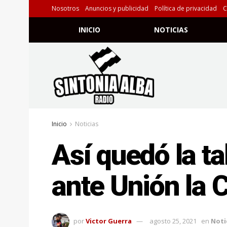
Nosotros
Anuncios y publicidad
Política de privacidad
C
INICIO
NOTICIAS
Inicio
Noticias
Así quedó la t
ante Unión la 
por
Victor Guerra
agosto 25, 2021
en
Noti