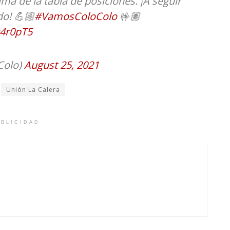
a de la tabla de posiciones. ¡A seguir
o! 💪🏼
#VamosColoColo
🤟🏽
x4r0pT5
Colo)
August 25, 2021
Unión La Calera
BLICIDAD