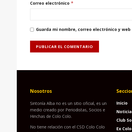
Correo electrónico
*
Guarda mi nombre, correo electrónico y web
Nosotros
Seccio
Inicio
Sintonía Alba no es un sitio oficial, es un
medio creado por Periodistas, Socios e
Noticia
Hinchas de Colo Colo.
Club So
No tiene relación con el CSD Colo Colo
Ex Colo