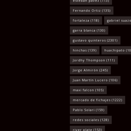
esteban pavez
(113)
Fernando Ortiz
(135)
fortaleza
(118)
gabriel suaz
garra blanca
(130)
gustavo quinteros
(2301)
hinchas
(139)
huachipato
(10
Jordhy Thompson
(111)
Jorge Almirón
(245)
Juan Martín Lucero
(106)
maxi falcon
(105)
mercado de fichajes
(1222)
Pablo Solari
(159)
redes sociales
(128)
river plate
(153)