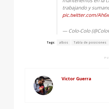
mantenemos en la cim
trabajando y sumand
pic.twitter.com/Ah6
— Colo-Colo (@Colo
Tags:
albos
Tabla de posiciones
PU
Victor Guerra