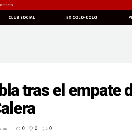
ontacto
CLUB SOCIAL
EX COLO-COLO
P
abla tras el empate 
Calera
0
0
0
cias