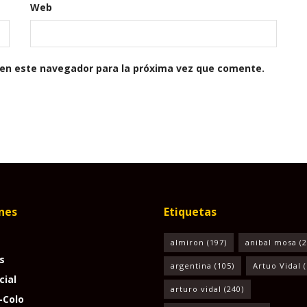
Web
 en este navegador para la próxima vez que comente.
nes
Etiquetas
almiron
(197)
anibal mosa
(2
s
argentina
(105)
Artuo Vidal
(
cial
arturo vidal
(240)
-Colo