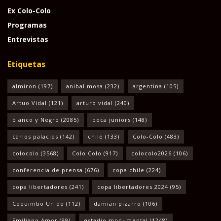
Ex Colo-Colo
Programas
Entrevistas
Etiquetas
almiron
(197)
anibal mosa
(232)
argentina
(105)
Artuo Vidal
(121)
arturo vidal
(240)
blanco y Negro
(2085)
boca juniors
(148)
carlos palacios
(142)
chile
(133)
Colo-Colo
(483)
colocolo
(3568)
Colo Colo
(917)
colocolo2026
(106)
conferencia de prensa
(676)
copa chile
(224)
copa libertadores
(241)
copa libertadores 2024
(95)
Coquimbo Unido
(112)
damian pizarro
(106)
Emiliano Amor
(99)
estadio monumental
(1248)