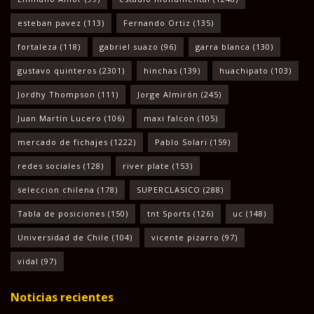
esteban pavez
(113)
Fernando Ortiz
(135)
fortaleza
(118)
gabriel suazo
(96)
garra blanca
(130)
gustavo quinteros
(2301)
hinchas
(139)
huachipato
(103)
Jordhy Thompson
(111)
Jorge Almirón
(245)
Juan Martín Lucero
(106)
maxi falcon
(105)
mercado de fichajes
(1222)
Pablo Solari
(159)
redes sociales
(128)
river plate
(153)
seleccion chilena
(178)
SUPERCLASICO
(288)
Tabla de posiciones
(150)
tnt Sports
(126)
uc
(148)
Universidad de Chile
(104)
vicente pizarro
(97)
vidal
(97)
Noticias recientes