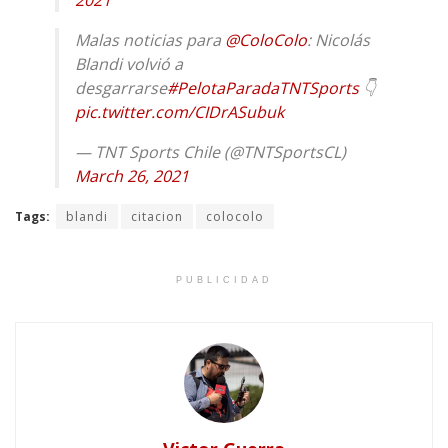
Malas noticias para
@ColoColo
: Nicolás
Blandi volvió a
desgarrarse
#PelotaParadaTNTSports
👇
pic.twitter.com/CIDrASubuk
— TNT Sports Chile (@TNTSportsCL)
March 26, 2021
Tags:
blandi
citacion
colocolo
PUBLICIDAD