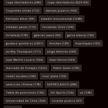
copa libertadores
(240)
copa libertadores 2024
(95)
Coquimbo Unido
(112)
damian pizarro
(106)
Emiliano Amor
(99)
estadio monumental
(1248)
esteban pavez
(113)
Fernando Ortiz
(134)
fortaleza
(118)
gabriel suazo
(96)
garra blanca
(130)
gustavo quinteros
(2301)
hinchas
(139)
huachipato
(103)
Jordhy Thompson
(111)
Jorge Almirón
(245)
Juan Martín Lucero
(106)
maxi falcon
(105)
mercado de fichajes
(1222)
Pablo Solari
(159)
redes sociales
(128)
river plate
(153)
seleccion chilena
(178)
SUPERCLASICO
(288)
Tabla de posiciones
(150)
tnt Sports
(126)
uc
(148)
Universidad de Chile
(104)
vicente pizarro
(97)