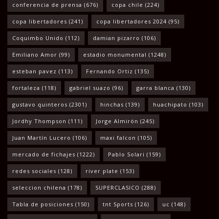
conferencia de prensa
(676)
copa chile
(224)
copa libertadores
(241)
copa libertadores 2024
(95)
Coquimbo Unido
(112)
damian pizarro
(106)
Emiliano Amor
(99)
estadio monumental
(1248)
esteban pavez
(113)
Fernando Ortiz
(135)
fortaleza
(118)
gabriel suazo
(96)
garra blanca
(130)
gustavo quinteros
(2301)
hinchas
(139)
huachipato
(103)
Jordhy Thompson
(111)
Jorge Almirón
(245)
Juan Martín Lucero
(106)
maxi falcon
(105)
mercado de fichajes
(1222)
Pablo Solari
(159)
redes sociales
(128)
river plate
(153)
seleccion chilena
(178)
SUPERCLASICO
(288)
Tabla de posiciones
(150)
tnt Sports
(126)
uc
(148)