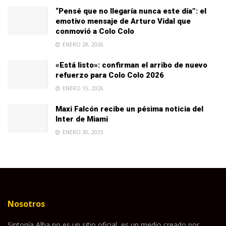
“Pensé que no llegaría nunca este día”: el
emotivo mensaje de Arturo Vidal que
conmovió a Colo Colo
ENERO 28, 2026
«Está listo»: confirman el arribo de nuevo
refuerzo para Colo Colo 2026
ENERO 15, 2026
Maxi Falcón recibe un pésima noticia del
Inter de Miami
ENERO 30, 2025
Nosotros
Sintonía Alba no es un sitio oficial, es un medio creado por