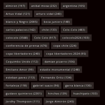
almiron
(197)
anibal mosa
(232)
argentina
(105)
Artuo Vidal
(121)
arturo vidal
(240)
blanco y Negro
(2085)
boca juniors
(148)
carlos palacios
(142)
chile
(133)
Colo-Colo
(483)
colocolo
(3568)
Colo Colo
(917)
colocolo2026
(103)
conferencia de prensa
(676)
copa chile
(224)
copa libertadores
(240)
copa libertadores 2024
(95)
Coquimbo Unido
(112)
damian pizarro
(106)
Emiliano Amor
(99)
estadio monumental
(1248)
esteban pavez
(113)
Fernando Ortiz
(134)
fortaleza
(118)
gabriel suazo
(96)
garra blanca
(130)
gustavo quinteros
(2301)
hinchas
(139)
huachipato
(103)
Jordhy Thompson
(111)
Jorge Almirón
(245)