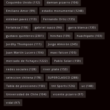
Coquimbo Unido
(112)
damian pizarro
(106)
Emiliano Amor
(99)
estadio monumental
(1248)
esteban pavez
(113)
Fernando Ortiz
(135)
fortaleza
(118)
gabriel suazo
(96)
garra blanca
(130)
gustavo quinteros
(2301)
hinchas
(139)
huachipato
(103)
Jordhy Thompson
(111)
Jorge Almirón
(245)
Juan Martín Lucero
(106)
maxi falcon
(105)
mercado de fichajes
(1222)
Pablo Solari
(159)
redes sociales
(128)
river plate
(153)
seleccion chilena
(178)
SUPERCLASICO
(288)
Tabla de posiciones
(150)
tnt Sports
(126)
uc
(148)
Universidad de Chile
(104)
vicente pizarro
(97)
vidal
(97)