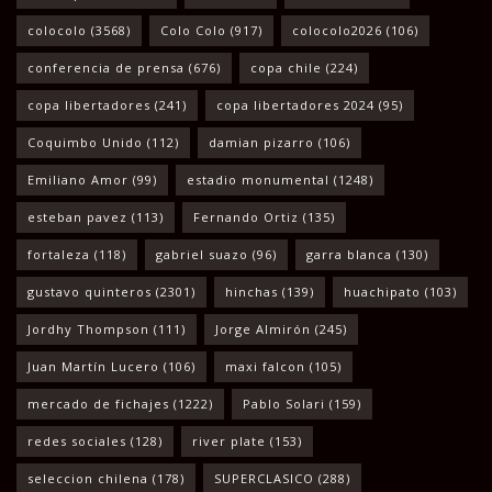
colocolo
(3568)
Colo Colo
(917)
colocolo2026
(106)
conferencia de prensa
(676)
copa chile
(224)
copa libertadores
(241)
copa libertadores 2024
(95)
Coquimbo Unido
(112)
damian pizarro
(106)
Emiliano Amor
(99)
estadio monumental
(1248)
esteban pavez
(113)
Fernando Ortiz
(135)
fortaleza
(118)
gabriel suazo
(96)
garra blanca
(130)
gustavo quinteros
(2301)
hinchas
(139)
huachipato
(103)
Jordhy Thompson
(111)
Jorge Almirón
(245)
Juan Martín Lucero
(106)
maxi falcon
(105)
mercado de fichajes
(1222)
Pablo Solari
(159)
redes sociales
(128)
river plate
(153)
seleccion chilena
(178)
SUPERCLASICO
(288)