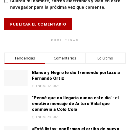
Guarda mi nombre, correo electrónico y web en este
navegador para la próxima vez que comente.
PUBLICIDAD
Tendencias
Comentarios
Lo último
Blanco y Negro le dio tremendo portazo a
Fernando Ortiz
ENERO 12, 2026
“Pensé que no llegaría nunca este día”: el
emotivo mensaje de Arturo Vidal que
conmovió a Colo Colo
ENERO 28, 2026
«Está listo»: confirman el arribo de nuevo