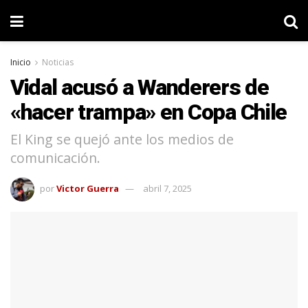
Inicio
Noticias
Vidal acusó a Wanderers de
«hacer trampa» en Copa Chile
El King se quejó ante los medios de
comunicación.
por
Victor Guerra
abril 7, 2025