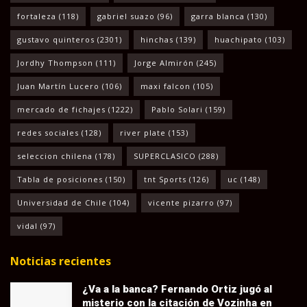
fortaleza
(118)
gabriel suazo
(96)
garra blanca
(130)
gustavo quinteros
(2301)
hinchas
(139)
huachipato
(103)
Jordhy Thompson
(111)
Jorge Almirón
(245)
Juan Martín Lucero
(106)
maxi falcon
(105)
mercado de fichajes
(1222)
Pablo Solari
(159)
redes sociales
(128)
river plate
(153)
seleccion chilena
(178)
SUPERCLASICO
(288)
Tabla de posiciones
(150)
tnt Sports
(126)
uc
(148)
Universidad de Chile
(104)
vicente pizarro
(97)
vidal
(97)
Noticias recientes
¿Va a la banca? Fernando Ortiz jugó al
misterio con la citación de Vozinha en