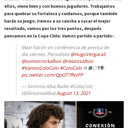
ellos, viene bien y con buenos jugadores. Trabajamos
para quebrar su fortaleza y cuidarnos, porque también
harán su juego. Iremos a su cancha a sacar el mejor
resultado, vamos por los tres puntos, después
pensamos en la Copa Chile. Vamos partido a partido
«.
Maxi Falcón en conferencia de prensa de
día viernes. Periodista
@HugoVergaraS
@somosrockalbos
@relatosalbos
#VamosColoColo
#ColoColo
🤟⚫⚪🎙️🗣️
pic.twitter.com/QpOT7fNzPP
— Sintonía Alba Radio #ColoColo
(@SintoniaAlba)
August 13, 2021