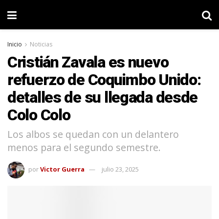
Inicio
Noticias
Cristián Zavala es nuevo
refuerzo de Coquimbo Unido:
detalles de su llegada desde
Colo Colo
Los albos se quedan con un delantero
menos para el segundo semestre.
por
Victor Guerra
julio 23, 2025