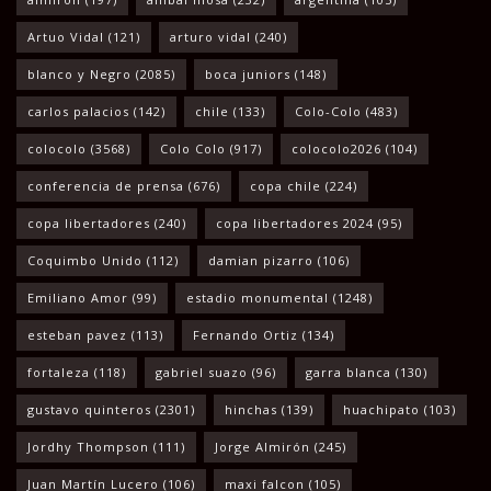
Artuo Vidal
(121)
arturo vidal
(240)
blanco y Negro
(2085)
boca juniors
(148)
carlos palacios
(142)
chile
(133)
Colo-Colo
(483)
colocolo
(3568)
Colo Colo
(917)
colocolo2026
(104)
conferencia de prensa
(676)
copa chile
(224)
copa libertadores
(240)
copa libertadores 2024
(95)
Coquimbo Unido
(112)
damian pizarro
(106)
Emiliano Amor
(99)
estadio monumental
(1248)
esteban pavez
(113)
Fernando Ortiz
(134)
fortaleza
(118)
gabriel suazo
(96)
garra blanca
(130)
gustavo quinteros
(2301)
hinchas
(139)
huachipato
(103)
Jordhy Thompson
(111)
Jorge Almirón
(245)
Juan Martín Lucero
(106)
maxi falcon
(105)