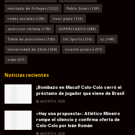
mercado de fichajes
(1222)
Pablo Solari
(159)
redes sociales
(128)
river plate
(153)
seleccion chilena
(178)
SUPERCLASICO
(288)
Tabla de posiciones
(150)
tnt Sports
(126)
uc
(148)
Universidad de Chile
(104)
vicente pizarro
(97)
vidal
(97)
Noticias recientes
¡Bombazo en Macul! Colo-Colo cerró el
préstamo de jugador que viene de Brasil
AGOSTO 6, 2026
«Hay una propuesta»: Atlético Mineiro
rompe el silencio y confirma oferta de
Colo-Colo por Iván Román
AGOSTO 6, 2026