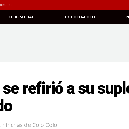
ontacto
CLUB SOCIAL
EX COLO-COLO
P
se refirió a su supl
do
 hinchas de Colo Colo.