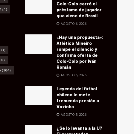
Colo-Colo cerró el
121)
préstamo de jugador
que viene de Brasil
AGOSTO 6, 2026
«Hay una propuesta»:
Atlético Mineiro
rompe el silencio y
33)
confirma oferta de
68)
Colo-Colo por Iván
Román
6
(104)
AGOSTO 6, 2026
Leyenda del fútbol
chileno le mete
tremenda presión a
Vozinha
AGOSTO 5, 2026
¿Se lo levanta a la U?