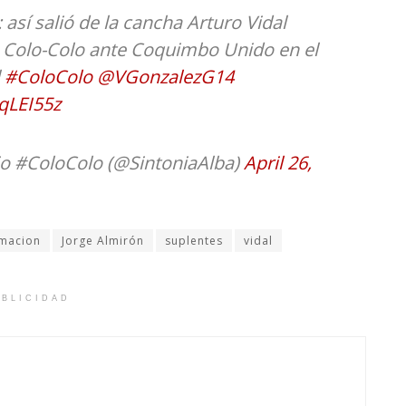
 así salió de la cancha Arturo Vidal
e Colo-Colo ante Coquimbo Unido en el
l
#ColoColo
@VGonzalezG14
qLEI55z
io #ColoColo (@SintoniaAlba)
April 26,
macion
Jorge Almirón
suplentes
vidal
BLICIDAD