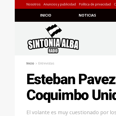
Nosotros
Anuncios y publicidad
Política de privacidad
C
INICIO
NOTICIAS
Inicio
Entrevistas
Esteban Pavez 
Coquimbo Uni
El volante es muy cuestionado por los