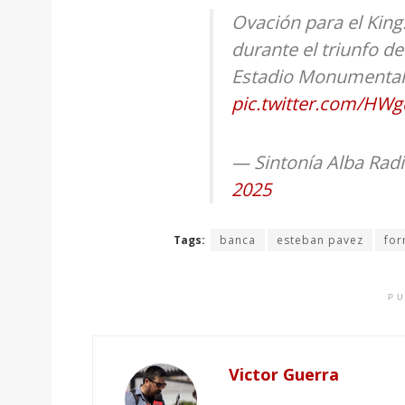
Ovación para el King:
durante el triunfo d
Estadio Monumenta
pic.twitter.com/HWg
— Sintonía Alba Rad
2025
Tags:
banca
esteban pavez
for
PU
Victor Guerra