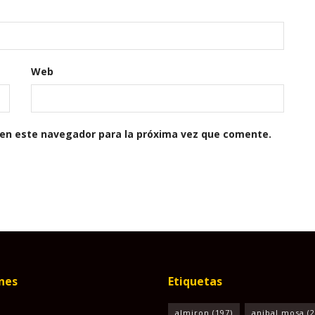
Web
 en este navegador para la próxima vez que comente.
nes
Etiquetas
almiron
(197)
anibal mosa
(2