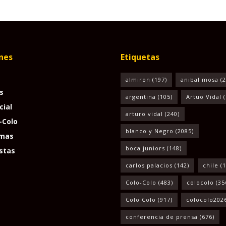
nes
Etiquetas
almiron
(197)
anibal mosa
(2
s
argentina
(105)
Artuo Vidal
(
cial
arturo vidal
(240)
-Colo
blanco y Negro
(2085)
mas
boca juniors
(148)
stas
carlos palacios
(142)
chile
(1
Colo-Colo
(483)
colocolo
(35
Colo Colo
(917)
colocolo202
conferencia de prensa
(676)