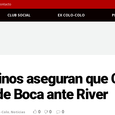
ontacto
CLUB SOCIAL
EX COLO-COLO
P
inos aseguran que C
 de Boca ante River
0
0
0
o-Colo
,
Noticias