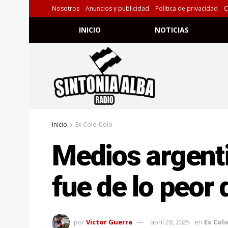
Nosotros
Anuncios y publicidad
Política de privacidad
C
INICIO
NOTICIAS
Inicio
Ex Colo-Colo
Medios argent
fue de lo peor
por
Victor Guerra
abril 28, 2025
en
Ex Col