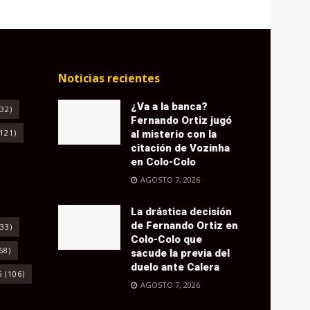
Noticias recientes
¿Va a la banca?
32)
Fernando Ortiz jugó
121)
al misterio con la
citación de Vozinha
en Colo-Colo
AGOSTO 7, 2026
La drástica decisión
de Fernando Ortiz en
33)
Colo-Colo que
68)
sacude la previa del
duelo ante Calera
6
(106)
AGOSTO 7, 2026