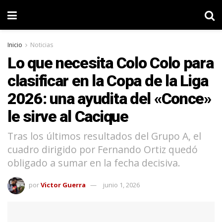
Inicio
Noticias
Lo que necesita Colo Colo para
clasificar en la Copa de la Liga
2026: una ayudita del «Conce»
le sirve al Cacique
Tras los últimos resultados del Grupo A, el
cuadro dirigido por Fernando Ortiz quedó
obligado a sumar en la fecha decisiva.
por
Victor Guerra
junio 1, 2026