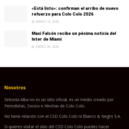
«Está listo»: confirman el arribo de nuevo
refuerzo para Colo Colo 2026
ENERO 15, 2026
Maxi Falcón recibe un pésima noticia del
Inter de Miami
ENERO 30, 2025
Nosotros
Sintonía Alba no es un sitio oficial, es un medio creado por
Periodistas, Socios e Hinchas de Colo Colo.
No tiene relación con el CSD Colo Colo ni Blanco & Negro S.A.
Si quieres visitar el sitio del CSD Colo Colo puedes hacer