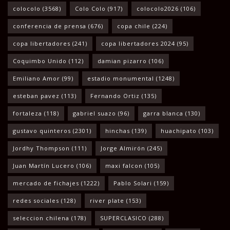
colocolo
(3568)
Colo Colo
(917)
colocolo2026
(106)
conferencia de prensa
(676)
copa chile
(224)
copa libertadores
(241)
copa libertadores 2024
(95)
Coquimbo Unido
(112)
damian pizarro
(106)
Emiliano Amor
(99)
estadio monumental
(1248)
esteban pavez
(113)
Fernando Ortiz
(135)
fortaleza
(118)
gabriel suazo
(96)
garra blanca
(130)
gustavo quinteros
(2301)
hinchas
(139)
huachipato
(103)
Jordhy Thompson
(111)
Jorge Almirón
(245)
Juan Martín Lucero
(106)
maxi falcon
(105)
mercado de fichajes
(1222)
Pablo Solari
(159)
redes sociales
(128)
river plate
(153)
seleccion chilena
(178)
SUPERCLASICO
(288)