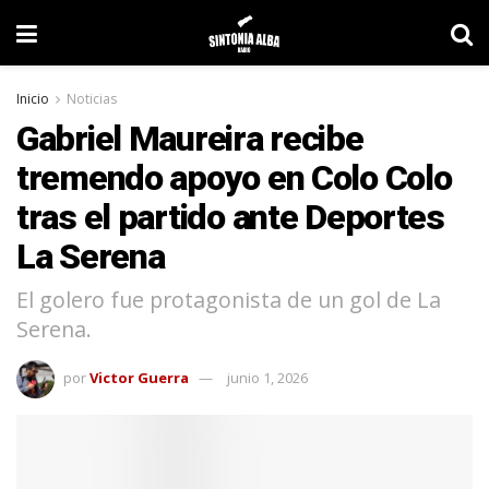
Inicio
Noticias
Gabriel Maureira recibe
tremendo apoyo en Colo Colo
tras el partido ante Deportes
La Serena
El golero fue protagonista de un gol de La
Serena.
por
Victor Guerra
junio 1, 2026