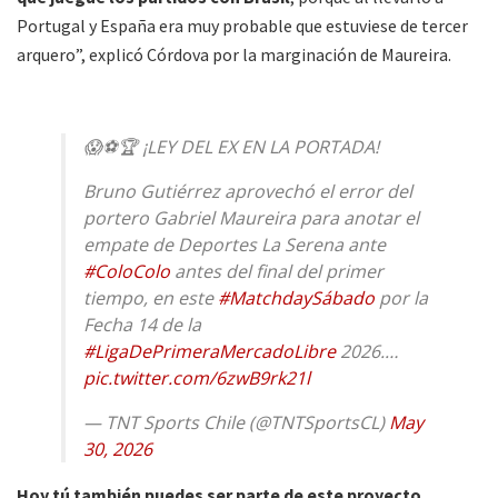
Portugal y España era muy probable que estuviese de tercer
arquero”, explicó Córdova por la marginación de Maureira.
😱⚽🏆 ¡LEY DEL EX EN LA PORTADA!
Bruno Gutiérrez aprovechó el error del
portero Gabriel Maureira para anotar el
empate de Deportes La Serena ante
#ColoColo
antes del final del primer
tiempo, en este
#MatchdaySábado
por la
Fecha 14 de la
#LigaDePrimeraMercadoLibre
2026.…
pic.twitter.com/6zwB9rk21l
— TNT Sports Chile (@TNTSportsCL)
May
30, 2026
Hoy tú también puedes ser parte de este proyecto