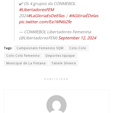
✔️ Os 4 grupos da CONMEBOL
#LibertadoresFEM
2024
#LaGloriaEsDeEllas
|
#AGlóriaÉDelas
pic.twitter.com/Ea1MN6i2fe
— CONMEBOL Libertadores Femenina
(@LibertadoresFEM)
September 12, 2024
Tags:
Campeonato Femenino SQM
Colo-Colo
Colo-Colo femenino
Deportes Iquique
Municipal de La Pintana
Tatiele Silveira
PUBLICIDAD