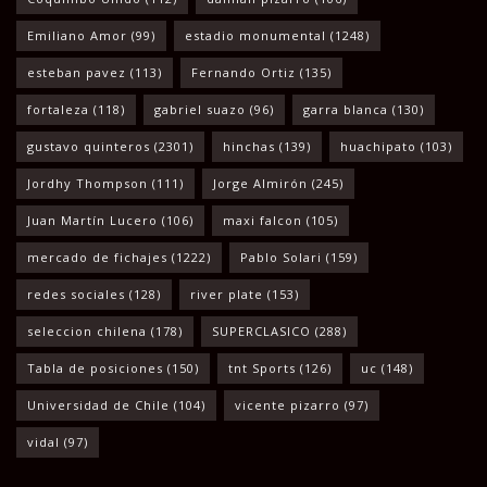
Emiliano Amor
(99)
estadio monumental
(1248)
esteban pavez
(113)
Fernando Ortiz
(135)
fortaleza
(118)
gabriel suazo
(96)
garra blanca
(130)
gustavo quinteros
(2301)
hinchas
(139)
huachipato
(103)
Jordhy Thompson
(111)
Jorge Almirón
(245)
Juan Martín Lucero
(106)
maxi falcon
(105)
mercado de fichajes
(1222)
Pablo Solari
(159)
redes sociales
(128)
river plate
(153)
seleccion chilena
(178)
SUPERCLASICO
(288)
Tabla de posiciones
(150)
tnt Sports
(126)
uc
(148)
Universidad de Chile
(104)
vicente pizarro
(97)
vidal
(97)