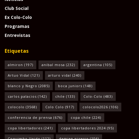
Club Social
Ex Colo-Colo
Programas
Entrevistas
Etiquetas
almiron
(197)
anibal mosa
(232)
argentina
(105)
Artuo Vidal
(121)
arturo vidal
(240)
blanco y Negro
(2085)
boca juniors
(148)
carlos palacios
(142)
chile
(133)
Colo-Colo
(483)
colocolo
(3568)
Colo Colo
(917)
colocolo2026
(106)
conferencia de prensa
(676)
copa chile
(224)
copa libertadores
(241)
copa libertadores 2024
(95)
Coquimbo Unido
(112)
damian pizarro
(106)