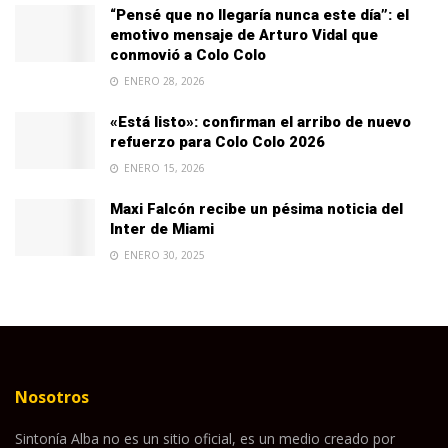
“Pensé que no llegaría nunca este día”: el
emotivo mensaje de Arturo Vidal que
conmovió a Colo Colo
ENERO 28, 2026
«Está listo»: confirman el arribo de nuevo
refuerzo para Colo Colo 2026
ENERO 15, 2026
Maxi Falcón recibe un pésima noticia del
Inter de Miami
ENERO 30, 2025
Nosotros
Sintonía Alba no es un sitio oficial, es un medio creado por