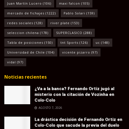
Juan Martín Lucero
(106)
maxi falcon
(105)
mercado de fichajes
(1222)
Pablo Solari
(159)
redes sociales
(128)
river plate
(153)
seleccion chilena
(178)
SUPERCLASICO
(288)
Tabla de posiciones
(150)
tnt Sports
(126)
uc
(148)
Universidad de Chile
(104)
vicente pizarro
(97)
vidal
(97)
Noticias recientes
¿Va a la banca? Fernando Ortiz jugó al
misterio con la citación de Vozinha en
Colo-Colo
AGOSTO 7, 2026
La drástica decisión de Fernando Ortiz en
Colo-Colo que sacude la previa del duelo