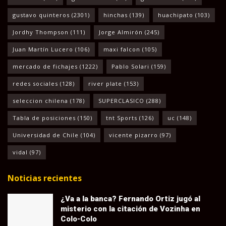
gustavo quinteros
(2301)
hinchas
(139)
huachipato
(103)
Jordhy Thompson
(111)
Jorge Almirón
(245)
Juan Martín Lucero
(106)
maxi falcon
(105)
mercado de fichajes
(1222)
Pablo Solari
(159)
redes sociales
(128)
river plate
(153)
seleccion chilena
(178)
SUPERCLASICO
(288)
Tabla de posiciones
(150)
tnt Sports
(126)
uc
(148)
Universidad de Chile
(104)
vicente pizarro
(97)
vidal
(97)
Noticias recientes
¿Va a la banca? Fernando Ortiz jugó al
misterio con la citación de Vozinha en
Colo-Colo