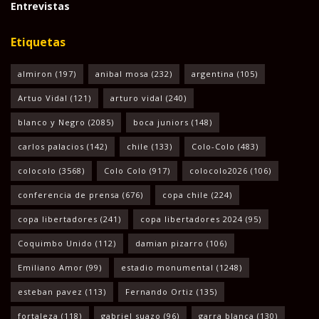
Entrevistas
Etiquetas
almiron
(197)
anibal mosa
(232)
argentina
(105)
Artuo Vidal
(121)
arturo vidal
(240)
blanco y Negro
(2085)
boca juniors
(148)
carlos palacios
(142)
chile
(133)
Colo-Colo
(483)
colocolo
(3568)
Colo Colo
(917)
colocolo2026
(106)
conferencia de prensa
(676)
copa chile
(224)
copa libertadores
(241)
copa libertadores 2024
(95)
Coquimbo Unido
(112)
damian pizarro
(106)
Emiliano Amor
(99)
estadio monumental
(1248)
esteban pavez
(113)
Fernando Ortiz
(135)
fortaleza
(118)
gabriel suazo
(96)
garra blanca
(130)