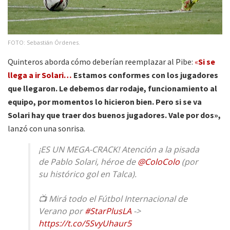
FOTO: Sebastián Órdenes.
Quinteros aborda cómo deberían reemplazar al Pibe:
«
Si se
llega a ir Solari…
Estamos conformes con los jugadores
que llegaron. Le debemos dar rodaje, funcionamiento al
equipo, por momentos lo hicieron bien. Pero si se va
Solari hay que traer dos buenos jugadores. Vale por dos»,
lanzó con una sonrisa.
¡ES UN MEGA-CRACK! Atención a la pisada
de Pablo Solari, héroe de
@ColoColo
(por
su histórico gol en Talca).
📺 Mirá todo el Fútbol Internacional de
Verano por
#StarPlusLA
->
https://t.co/5SvyUhaur5