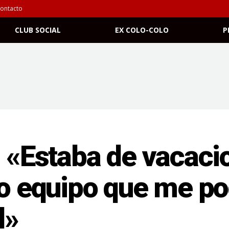
ontacto
CLUB SOCIAL
EX COLO-COLO
P
: «Estaba de vacaci
co equipo que me po
d»