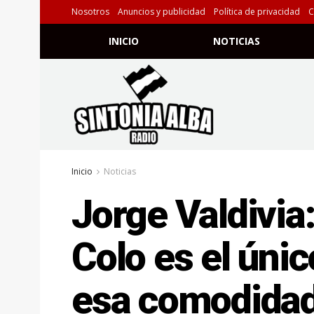
Nosotros
Anuncios y publicidad
Política de privacidad
C
INICIO
NOTICIAS
Inicio
Noticias
Jorge Valdivia
Colo es el úni
esa comodida