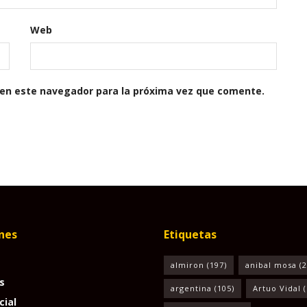
Web
 en este navegador para la próxima vez que comente.
nes
Etiquetas
almiron
(197)
anibal mosa
(2
s
argentina
(105)
Artuo Vidal
(
cial