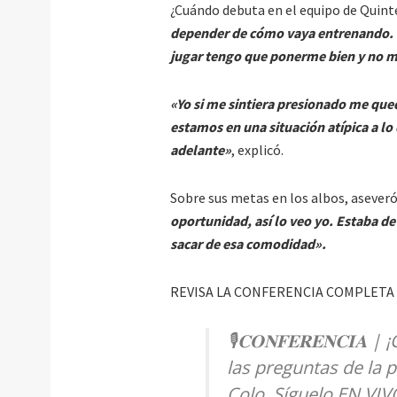
¿Cuándo debuta en el equipo de Quint
depender de cómo vaya entrenando. E
jugar tengo que ponerme bien y no me 
«Yo si me sintiera presionado me quedo
estamos en una situación atípica a lo 
adelante»
, explicó.
Sobre sus metas en los albos, aseveró
oportunidad, así lo veo yo. Estaba d
sacar de esa comodidad».
REVISA LA CONFERENCIA COMPLETA 
🎙️𝐂𝐎𝐍𝐅𝐄𝐑𝐄𝐍𝐂𝐈𝐀
las preguntas de la
Colo. Síguelo EN VIV