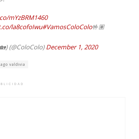
/t.co/mYzBRM1460
t.co/la8cofoIwu
#VamosColoColo
🤟🏽
🏡) (@ColoColo)
December 1, 2020
ago valdivia
BLICIDAD