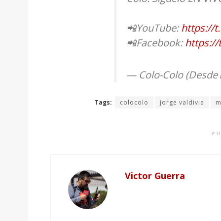
📲YouTube:
https:/
📲Facebook:
https://
— Colo-Colo (Desde 
Tags:
colocolo
jorge valdivia
m
PU
Victor Guerra