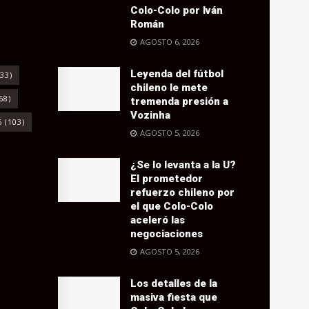
Colo-Colo por Iván
Román
AGOSTO 6, 2026
Leyenda del fútbol
33)
chileno le mete
68)
tremenda presión a
Vozinha
6
(103)
AGOSTO 5, 2026
¿Se lo levanta a la U?
El prometedor
refuerzo chileno por
el que Colo-Colo
aceleró las
negociaciones
AGOSTO 5, 2026
Los detalles de la
masiva fiesta que