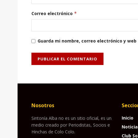
Correo electrónico
*
Guarda mi nombre, correo electrónico y web
Nosotros
Seccio
Inicio
Sintonía Alba no es un sitio oficial, es un
medio creado por Periodistas, Socios e
Noticia
Hinchas de Colo Colo.
Club So