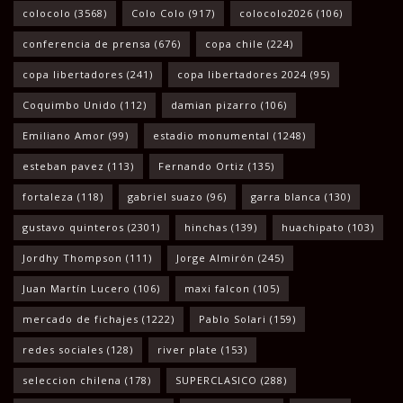
colocolo
(3568)
Colo Colo
(917)
colocolo2026
(106)
conferencia de prensa
(676)
copa chile
(224)
copa libertadores
(241)
copa libertadores 2024
(95)
Coquimbo Unido
(112)
damian pizarro
(106)
Emiliano Amor
(99)
estadio monumental
(1248)
esteban pavez
(113)
Fernando Ortiz
(135)
fortaleza
(118)
gabriel suazo
(96)
garra blanca
(130)
gustavo quinteros
(2301)
hinchas
(139)
huachipato
(103)
Jordhy Thompson
(111)
Jorge Almirón
(245)
Juan Martín Lucero
(106)
maxi falcon
(105)
mercado de fichajes
(1222)
Pablo Solari
(159)
redes sociales
(128)
river plate
(153)
seleccion chilena
(178)
SUPERCLASICO
(288)