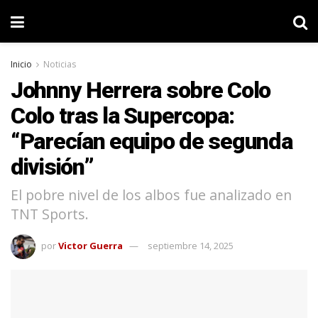
Inicio
Noticias
Johnny Herrera sobre Colo
Colo tras la Supercopa:
“Parecían equipo de segunda
división”
El pobre nivel de los albos fue analizado en
TNT Sports.
por
Victor Guerra
septiembre 14, 2025