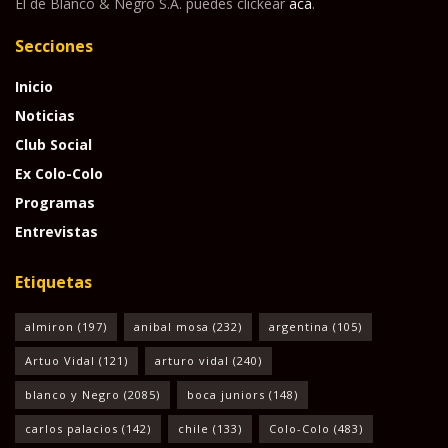
El de Blanco & Negro S.A. puedes clickear
acá
.
Secciones
Inicio
Noticias
Club Social
Ex Colo-Colo
Programas
Entrevistas
Etiquetas
almiron
(197)
anibal mosa
(232)
argentina
(105)
Artuo Vidal
(121)
arturo vidal
(240)
blanco y Negro
(2085)
boca juniors
(148)
carlos palacios
(142)
chile
(133)
Colo-Colo
(483)