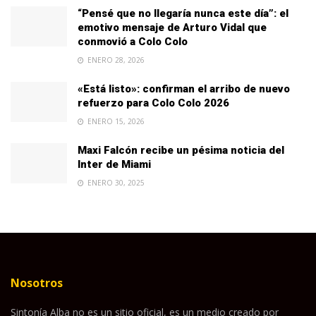
“Pensé que no llegaría nunca este día”: el
emotivo mensaje de Arturo Vidal que
conmovió a Colo Colo
ENERO 28, 2026
«Está listo»: confirman el arribo de nuevo
refuerzo para Colo Colo 2026
ENERO 15, 2026
Maxi Falcón recibe un pésima noticia del
Inter de Miami
ENERO 30, 2025
Nosotros
Sintonía Alba no es un sitio oficial, es un medio creado por