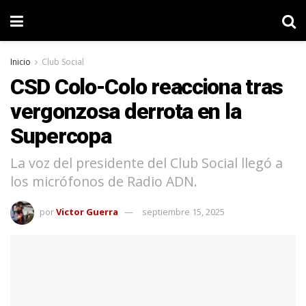
Inicio
Club Social
CSD Colo-Colo reacciona tras
vergonzosa derrota en la
Supercopa
La voz del presidente del Club Social llegó a
los micrófonos de Radio ADN.
por
Victor Guerra
septiembre 15, 2025