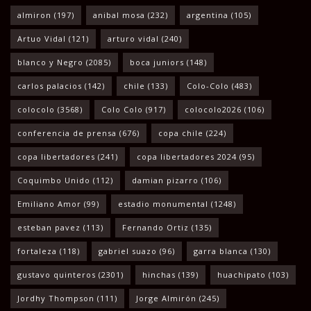
almiron
(197)
anibal mosa
(232)
argentina
(105)
Artuo Vidal
(121)
arturo vidal
(240)
blanco y Negro
(2085)
boca juniors
(148)
carlos palacios
(142)
chile
(133)
Colo-Colo
(483)
colocolo
(3568)
Colo Colo
(917)
colocolo2026
(106)
conferencia de prensa
(676)
copa chile
(224)
copa libertadores
(241)
copa libertadores 2024
(95)
Coquimbo Unido
(112)
damian pizarro
(106)
Emiliano Amor
(99)
estadio monumental
(1248)
esteban pavez
(113)
Fernando Ortiz
(135)
fortaleza
(118)
gabriel suazo
(96)
garra blanca
(130)
gustavo quinteros
(2301)
hinchas
(139)
huachipato
(103)
Jordhy Thompson
(111)
Jorge Almirón
(245)