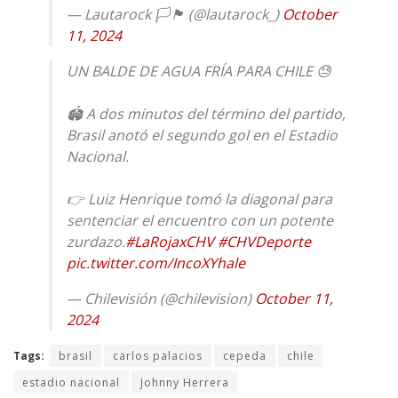
— Lautarock 🏳️🏴 (@lautarock_)
October
11, 2024
UN BALDE DE AGUA FRÍA PARA CHILE 😓
🏟️ A dos minutos del término del partido,
Brasil anotó el segundo gol en el Estadio
Nacional.
👉 Luiz Henrique tomó la diagonal para
sentenciar el encuentro con un potente
zurdazo.
#LaRojaxCHV
#CHVDeporte
pic.twitter.com/IncoXYhale
— Chilevisión (@chilevision)
October 11,
2024
Tags:
brasil
carlos palacios
cepeda
chile
estadio nacional
Johnny Herrera