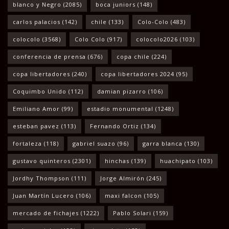
blanco y Negro
(2085)
boca juniors
(148)
carlos palacios
(142)
chile
(133)
Colo-Colo
(483)
colocolo
(3568)
Colo Colo
(917)
colocolo2026
(103)
conferencia de prensa
(676)
copa chile
(224)
copa libertadores
(240)
copa libertadores 2024
(95)
Coquimbo Unido
(112)
damian pizarro
(106)
Emiliano Amor
(99)
estadio monumental
(1248)
esteban pavez
(113)
Fernando Ortiz
(134)
fortaleza
(118)
gabriel suazo
(96)
garra blanca
(130)
gustavo quinteros
(2301)
hinchas
(139)
huachipato
(103)
Jordhy Thompson
(111)
Jorge Almirón
(245)
Juan Martín Lucero
(106)
maxi falcon
(105)
mercado de fichajes
(1222)
Pablo Solari
(159)