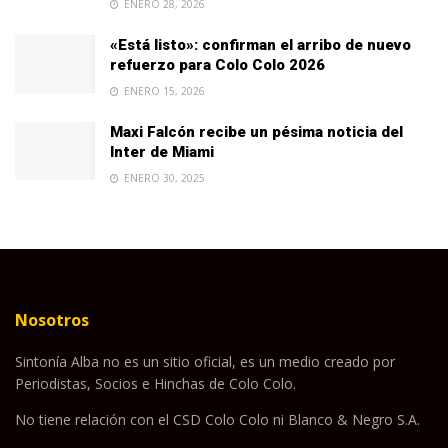
ENERO 28, 2026
«Está listo»: confirman el arribo de nuevo
refuerzo para Colo Colo 2026
ENERO 15, 2026
Maxi Falcón recibe un pésima noticia del
Inter de Miami
ENERO 30, 2025
Nosotros
Sintonía Alba no es un sitio oficial, es un medio creado por
Periodistas, Socios e Hinchas de Colo Colo.
No tiene relación con el CSD Colo Colo ni Blanco & Negro S.A.