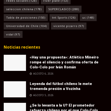
redes sociales
(128)
river plate
(153)
seleccion chilena
(178)
SUPERCLASICO
(288)
Tabla de posiciones
(150)
tnt Sports
(126)
uc
(148)
Universidad de Chile
(104)
vicente pizarro
(97)
vidal
(97)
Noticias recientes
«Hay una propuesta»: Atlético Mineiro
rompe el silencio y confirma oferta de
Colo-Colo por Iván Román
AGOSTO 6, 2026
Leyenda del fútbol chileno le mete
tremenda presión a Vozinha
AGOSTO 5, 2026
¿Se lo levanta a la U? El prometedor
refuerzo chileno por el que Colo-Colo