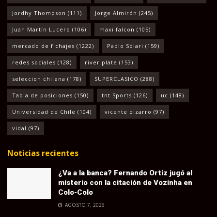
Jordhy Thompson
(111)
Jorge Almirón
(245)
Juan Martín Lucero
(106)
maxi falcon
(105)
mercado de fichajes
(1222)
Pablo Solari
(159)
redes sociales
(128)
river plate
(153)
seleccion chilena
(178)
SUPERCLASICO
(288)
Tabla de posiciones
(150)
tnt Sports
(126)
uc
(148)
Universidad de Chile
(104)
vicente pizarro
(97)
vidal
(97)
Noticias recientes
¿Va a la banca? Fernando Ortiz jugó al
misterio con la citación de Vozinha en
Colo-Colo
AGOSTO 7, 2026