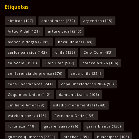
Etiquetas
almiron
(197)
anibal mosa
(232)
argentina
(105)
Artuo Vidal
(121)
arturo vidal
(240)
blanco y Negro
(2085)
boca juniors
(148)
carlos palacios
(142)
chile
(133)
Colo-Colo
(483)
colocolo
(3568)
Colo Colo
(917)
colocolo2026
(106)
conferencia de prensa
(676)
copa chile
(224)
copa libertadores
(241)
copa libertadores 2024
(95)
Coquimbo Unido
(112)
damian pizarro
(106)
Emiliano Amor
(99)
estadio monumental
(1248)
esteban pavez
(113)
Fernando Ortiz
(135)
fortaleza
(118)
gabriel suazo
(96)
garra blanca
(130)
gustavo quinteros
(2301)
hinchas
(139)
huachipato
(103)