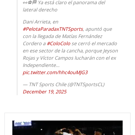
👀⚽🏁 Ya está claro el panorama del
lateral derecho
Dani Arrieta, en
#PelotaParadaxTNTSports
, apuntó que
con la llegada de Matías Fernández
Cordero a
#ColoColo
se cerró el mercado
en ese sector de la cancha, porque Jeyson
Rojas y Víctor Campos lucharán con el ex
Independiente…
pic.twitter.com/hhc4ouMJG3
— TNT Sports Chile (@TNTSportsCL)
December 19, 2025