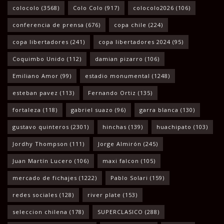
colocolo
(3568)
Colo Colo
(917)
colocolo2026
(106)
conferencia de prensa
(676)
copa chile
(224)
copa libertadores
(241)
copa libertadores 2024
(95)
Coquimbo Unido
(112)
damian pizarro
(106)
Emiliano Amor
(99)
estadio monumental
(1248)
esteban pavez
(113)
Fernando Ortiz
(135)
fortaleza
(118)
gabriel suazo
(96)
garra blanca
(130)
gustavo quinteros
(2301)
hinchas
(139)
huachipato
(103)
Jordhy Thompson
(111)
Jorge Almirón
(245)
Juan Martín Lucero
(106)
maxi falcon
(105)
mercado de fichajes
(1222)
Pablo Solari
(159)
redes sociales
(128)
river plate
(153)
seleccion chilena
(178)
SUPERCLASICO
(288)