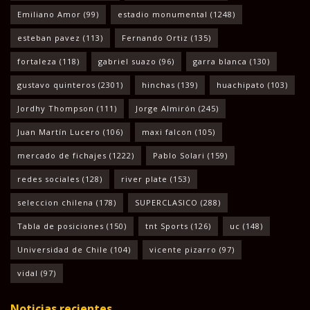
Emiliano Amor
(99)
estadio monumental
(1248)
esteban pavez
(113)
Fernando Ortiz
(135)
fortaleza
(118)
gabriel suazo
(96)
garra blanca
(130)
gustavo quinteros
(2301)
hinchas
(139)
huachipato
(103)
Jordhy Thompson
(111)
Jorge Almirón
(245)
Juan Martín Lucero
(106)
maxi falcon
(105)
mercado de fichajes
(1222)
Pablo Solari
(159)
redes sociales
(128)
river plate
(153)
seleccion chilena
(178)
SUPERCLASICO
(288)
Tabla de posiciones
(150)
tnt Sports
(126)
uc
(148)
Universidad de Chile
(104)
vicente pizarro
(97)
vidal
(97)
Noticias recientes