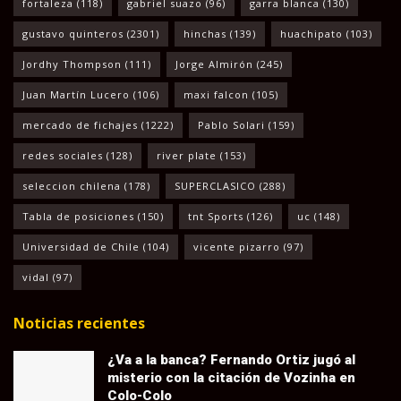
fortaleza
(118)
gabriel suazo
(96)
garra blanca
(130)
gustavo quinteros
(2301)
hinchas
(139)
huachipato
(103)
Jordhy Thompson
(111)
Jorge Almirón
(245)
Juan Martín Lucero
(106)
maxi falcon
(105)
mercado de fichajes
(1222)
Pablo Solari
(159)
redes sociales
(128)
river plate
(153)
seleccion chilena
(178)
SUPERCLASICO
(288)
Tabla de posiciones
(150)
tnt Sports
(126)
uc
(148)
Universidad de Chile
(104)
vicente pizarro
(97)
vidal
(97)
Noticias recientes
¿Va a la banca? Fernando Ortiz jugó al
misterio con la citación de Vozinha en
Colo-Colo