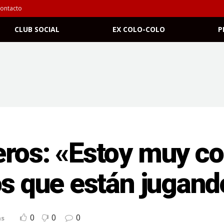
ontacto
CLUB SOCIAL
EX COLO-COLO
P
eros: «Estoy muy c
os que están jugand
0
0
0
as