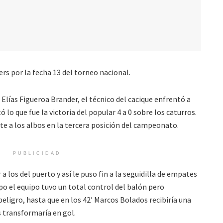
s por la fecha 13 del torneo nacional.
Elías Figueroa Brander, el técnico del cacique enfrentó a
o que fue la victoria del popular 4 a 0 sobre los caturros.
a los albos en la tercera posición del campeonato.
PUBLICIDAD
 a los del puerto y así le puso fin a la seguidilla de empates
o el equipo tuvo un total control del balón pero
ligro, hasta que en los 42′ Marcos Bolados recibiría una
s transformaría en gol.