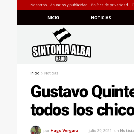
Nosotros
Anuncios y publicidad
Política de privacidad
C
INICIO
NOTICIAS
Inicio
Noticias
Gustavo Quint
todos los chic
por
Hugo Vergara
julio 29, 2021
en
Notici