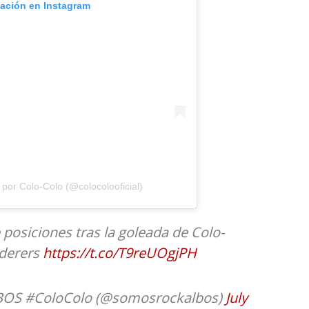
cación en Instagram
por Colo-Colo (@colocolooficial)
 posiciones tras la goleada de Colo-
nderers
https://t.co/T9reUOgjPH
S #ColoColo (@somosrockalbos)
July