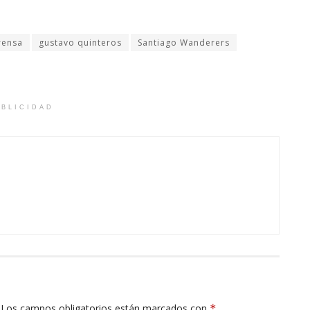
rensa
gustavo quinteros
Santiago Wanderers
BLICIDAD
Los campos obligatorios están marcados con
*