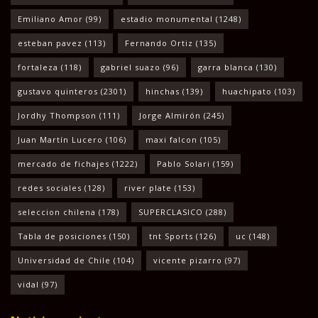
Emiliano Amor
(99)
estadio monumental
(1248)
esteban pavez
(113)
Fernando Ortiz
(135)
fortaleza
(118)
gabriel suazo
(96)
garra blanca
(130)
gustavo quinteros
(2301)
hinchas
(139)
huachipato
(103)
Jordhy Thompson
(111)
Jorge Almirón
(245)
Juan Martín Lucero
(106)
maxi falcon
(105)
mercado de fichajes
(1222)
Pablo Solari
(159)
redes sociales
(128)
river plate
(153)
seleccion chilena
(178)
SUPERCLASICO
(288)
Tabla de posiciones
(150)
tnt Sports
(126)
uc
(148)
Universidad de Chile
(104)
vicente pizarro
(97)
vidal
(97)