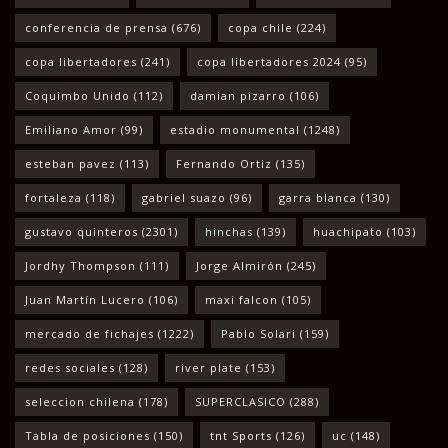
conferencia de prensa
(676)
copa chile
(224)
copa libertadores
(241)
copa libertadores 2024
(95)
Coquimbo Unido
(112)
damian pizarro
(106)
Emiliano Amor
(99)
estadio monumental
(1248)
esteban pavez
(113)
Fernando Ortiz
(135)
fortaleza
(118)
gabriel suazo
(96)
garra blanca
(130)
gustavo quinteros
(2301)
hinchas
(139)
huachipato
(103)
Jordhy Thompson
(111)
Jorge Almirón
(245)
Juan Martín Lucero
(106)
maxi falcon
(105)
mercado de fichajes
(1222)
Pablo Solari
(159)
redes sociales
(128)
river plate
(153)
seleccion chilena
(178)
SUPERCLASICO
(288)
Tabla de posiciones
(150)
tnt Sports
(126)
uc
(148)