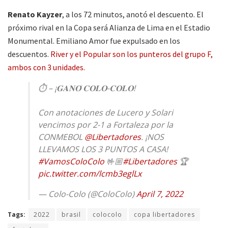
Renato Kayzer
, a los 72 minutos, anotó el descuento. El
próximo rival en la Copa será Alianza de Lima en el Estadio
Monumental. Emiliano Amor fue expulsado en los
descuentos.
River y el Popular son los punteros del grupo F,
ambos con 3 unidades.
⏱ – ¡𝐆𝐀𝐍𝐎́ 𝐂𝐎𝐋𝐎-𝐂𝐎𝐋𝐎!
Con anotaciones de Lucero y Solari
vencimos por 2-1 a Fortaleza por la
CONMEBOL
@Libertadores
. ¡NOS
LLEVAMOS LOS 3 PUNTOS A CASA!
#VamosColoColo
🤟🏼
#Libertadores
🏆
pic.twitter.com/lcmb3eglLx
— Colo-Colo (@ColoColo)
April 7, 2022
Tags:
2022
brasil
colocolo
copa libertadores