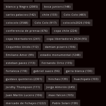
blanco y Negro
(2085)
boca juniors
(148)
carlos palacios
(142)
chile
(133)
Colo-Colo
(483)
colocolo
(3568)
Colo Colo
(917)
colocolo2026
(106)
conferencia de prensa
(676)
copa chile
(224)
copa libertadores
(241)
copa libertadores 2024
(95)
Coquimbo Unido
(112)
damian pizarro
(106)
Emiliano Amor
(99)
estadio monumental
(1248)
esteban pavez
(113)
Fernando Ortiz
(135)
fortaleza
(118)
gabriel suazo
(96)
garra blanca
(130)
gustavo quinteros
(2301)
hinchas
(139)
huachipato
(103)
Jordhy Thompson
(111)
Jorge Almirón
(245)
Juan Martín Lucero
(106)
maxi falcon
(105)
mercado de fichajes
(1222)
Pablo Solari
(159)