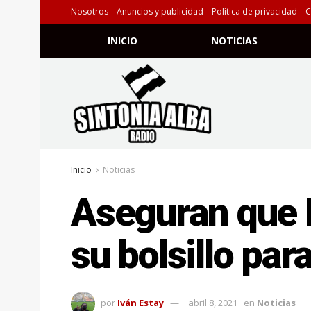
Nosotros
Anuncios y publicidad
Política de privacidad
C
INICIO
NOTICIAS
Inicio
Noticias
Aseguran que 
su bolsillo par
por
Iván Estay
abril 8, 2021
en
Noticias