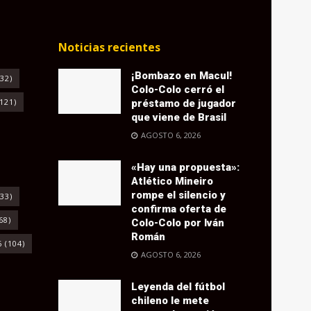
Noticias recientes
¡Bombazo en Macul!
32)
Colo-Colo cerró el
121)
préstamo de jugador
que viene de Brasil
AGOSTO 6, 2026
«Hay una propuesta»:
Atlético Mineiro
rompe el silencio y
33)
confirma oferta de
68)
Colo-Colo por Iván
Román
6
(104)
AGOSTO 6, 2026
Leyenda del fútbol
chileno le mete