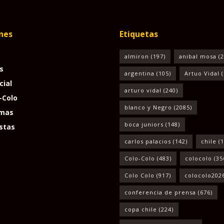
nes
Etiquetas
almiron
(197)
anibal mosa
(2
s
argentina
(105)
Artuo Vidal
(
cial
arturo vidal
(240)
-Colo
blanco y Negro
(2085)
mas
boca juniors
(148)
stas
carlos palacios
(142)
chile
(1
Colo-Colo
(483)
colocolo
(35
Colo Colo
(917)
colocolo202
conferencia de prensa
(676)
copa chile
(224)