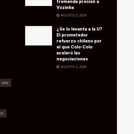
tremenda presión a
Vozinha
AGOSTO 5, 2026
¿Se lo levanta a la U?
El prometedor
refuerzo chileno por
el que Colo-Colo
aceleró las
negociaciones
AGOSTO 5, 2026
o
(96)
3)