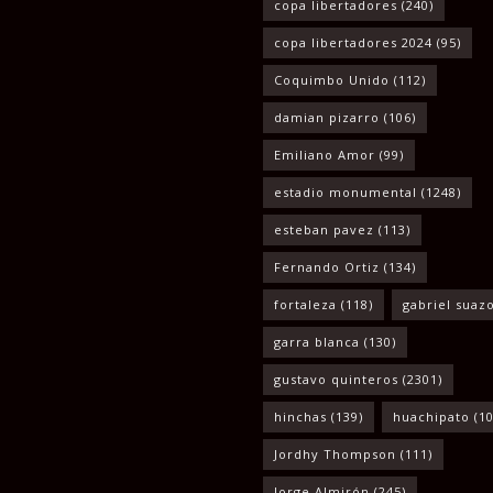
copa libertadores
(240)
copa libertadores 2024
(95)
Coquimbo Unido
(112)
damian pizarro
(106)
Emiliano Amor
(99)
estadio monumental
(1248)
esteban pavez
(113)
Fernando Ortiz
(134)
fortaleza
(118)
gabriel suaz
garra blanca
(130)
gustavo quinteros
(2301)
hinchas
(139)
huachipato
(10
Jordhy Thompson
(111)
Jorge Almirón
(245)