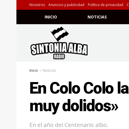
Nosotros
Anuncios y publicidad
Política de privacidad
C
INICIO
NOTICIAS
Inicio
Noticias
En Colo Colo l
muy dolidos»
En el año del Centenario albo.