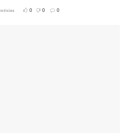
0
0
0
oticias