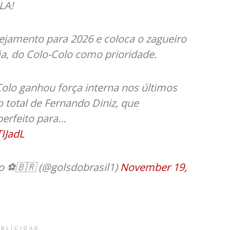
LA!
ejamento para 2026 e coloca o zagueiro
ia, do Colo-Colo como prioridade.
olo ganhou força interna nos últimos
 total de Fernando Diniz, que
perfeito para…
TIJadL
o ⚽️🇧🇷 (@golsdobrasil1)
November 19,
BLICIDAD