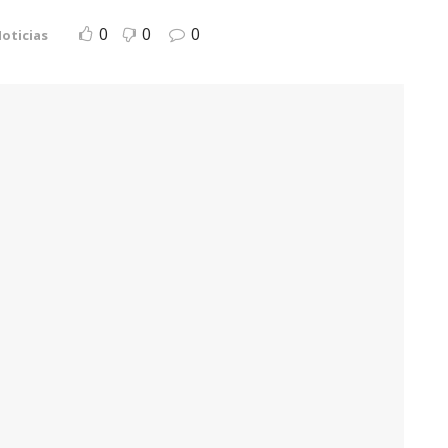
0
0
0
oticias