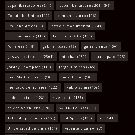
copa libertadores
(241)
copa libertadores 2024
(95)
Coquimbo Unido
(112)
damian pizarro
(106)
Emiliano Amor
(99)
estadio monumental
(1248)
esteban pavez
(113)
Fernando Ortiz
(135)
fortaleza
(118)
gabriel suazo
(96)
garra blanca
(130)
gustavo quinteros
(2301)
hinchas
(139)
huachipato
(103)
Jordhy Thompson
(111)
Jorge Almirón
(245)
Juan Martín Lucero
(106)
maxi falcon
(105)
mercado de fichajes
(1222)
Pablo Solari
(159)
redes sociales
(128)
river plate
(153)
seleccion chilena
(178)
SUPERCLASICO
(288)
Tabla de posiciones
(150)
tnt Sports
(126)
uc
(148)
Universidad de Chile
(104)
vicente pizarro
(97)