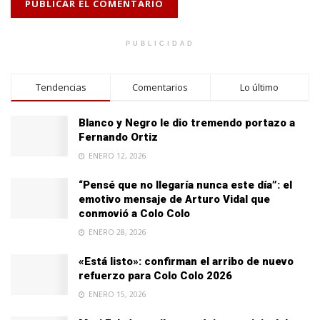
PUBLICIDAD
Tendencias
Comentarios
Lo último
Blanco y Negro le dio tremendo portazo a
Fernando Ortiz
ENERO 12, 2026
“Pensé que no llegaría nunca este día”: el
emotivo mensaje de Arturo Vidal que
conmovió a Colo Colo
ENERO 28, 2026
«Está listo»: confirman el arribo de nuevo
refuerzo para Colo Colo 2026
ENERO 15, 2026