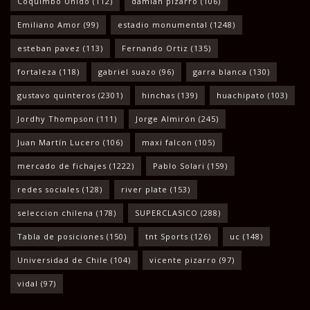
Coquimbo Unido
(112)
damian pizarro
(106)
Emiliano Amor
(99)
estadio monumental
(1248)
esteban pavez
(113)
Fernando Ortiz
(135)
fortaleza
(118)
gabriel suazo
(96)
garra blanca
(130)
gustavo quinteros
(2301)
hinchas
(139)
huachipato
(103)
Jordhy Thompson
(111)
Jorge Almirón
(245)
Juan Martín Lucero
(106)
maxi falcon
(105)
mercado de fichajes
(1222)
Pablo Solari
(159)
redes sociales
(128)
river plate
(153)
seleccion chilena
(178)
SUPERCLASICO
(288)
Tabla de posiciones
(150)
tnt Sports
(126)
uc
(148)
Universidad de Chile
(104)
vicente pizarro
(97)
vidal
(97)