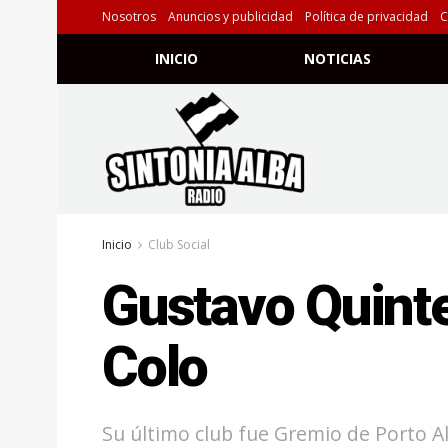
Nosotros
Anuncios y publicidad
Política de privacidad
C
INICIO
NOTICIAS
Inicio
Club Social
Gustavo Quinte
Colo
Su último club fue Gremio de Porto A