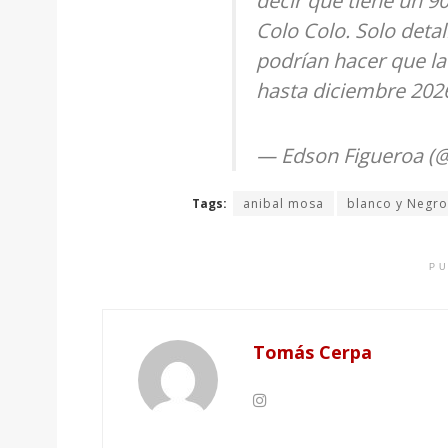
decir que tiene un 9
Colo Colo. Solo deta
podrían hacer que la 
hasta diciembre 202
— Edson Figueroa (
Tags:
anibal mosa
blanco y Negro
PU
Tomás Cerpa