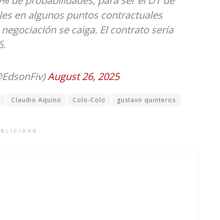
0% de probabilidades, para ser el DT de
lles en algunos puntos contractuales
negociación se caiga. El contrato sería
6.
@EdsonFiv)
August 26, 2025
Claudio Aquino
Colo-Colo
gustavo quinteros
BLICIDAD