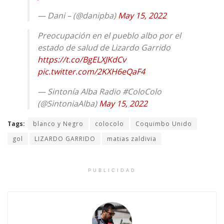
— Dani – (@danipba)
May 15, 2022
Preocupación en el pueblo albo por el
estado de salud de Lizardo Garrido
https://t.co/BgELXJKdCv
pic.twitter.com/2KXH6eQaF4
— Sintonía Alba Radio #ColoColo
(@SintoniaAlba)
May 15, 2022
Tags:
blanco y Negro
colocolo
Coquimbo Unido
gol
LIZARDO GARRIDO
matias zaldivia
PUBLICIDAD