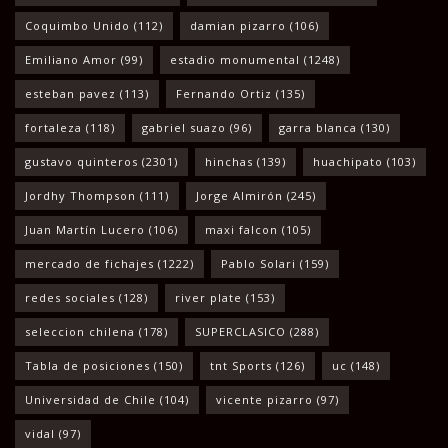
Coquimbo Unido
(112)
damian pizarro
(106)
Emiliano Amor
(99)
estadio monumental
(1248)
esteban pavez
(113)
Fernando Ortiz
(135)
fortaleza
(118)
gabriel suazo
(96)
garra blanca
(130)
gustavo quinteros
(2301)
hinchas
(139)
huachipato
(103)
Jordhy Thompson
(111)
Jorge Almirón
(245)
Juan Martín Lucero
(106)
maxi falcon
(105)
mercado de fichajes
(1222)
Pablo Solari
(159)
redes sociales
(128)
river plate
(153)
seleccion chilena
(178)
SUPERCLASICO
(288)
Tabla de posiciones
(150)
tnt Sports
(126)
uc
(148)
Universidad de Chile
(104)
vicente pizarro
(97)
vidal
(97)