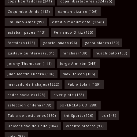
copa libertadores
(241)
copa libertadores 2024
(95)
Coquimbo Unido
(112)
damian pizarro
(106)
Emiliano Amor
(99)
estadio monumental
(1248)
esteban pavez
(113)
Fernando Ortiz
(135)
fortaleza
(118)
gabriel suazo
(96)
garra blanca
(130)
gustavo quinteros
(2301)
hinchas
(139)
huachipato
(103)
Jordhy Thompson
(111)
Jorge Almirón
(245)
Juan Martín Lucero
(106)
maxi falcon
(105)
mercado de fichajes
(1222)
Pablo Solari
(159)
redes sociales
(128)
river plate
(153)
seleccion chilena
(178)
SUPERCLASICO
(288)
Tabla de posiciones
(150)
tnt Sports
(126)
uc
(148)
Universidad de Chile
(104)
vicente pizarro
(97)
vidal
(97)