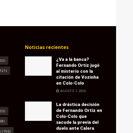
Noticias recientes
¿Va a la banca?
32)
Fernando Ortiz jugó
121)
al misterio con la
citación de Vozinha
en Colo-Colo
AGOSTO 7, 2026
La drástica decisión
de Fernando Ortiz en
33)
Colo-Colo que
68)
sacude la previa del
duelo ante Calera
6
(106)