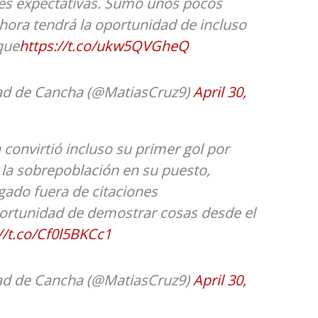
es expectativas. Sumó unos pocos
hora tendrá la oportunidad de incluso
que
https://t.co/ukw5QVGheQ
ad de Cancha (@MatiasCruz9)
April 30,
 convirtió incluso su primer gol por
 la sobrepoblación en su puesto,
gado fuera de citaciones
portunidad de demostrar cosas desde el
//t.co/Cf0l5BKCc1
ad de Cancha (@MatiasCruz9)
April 30,