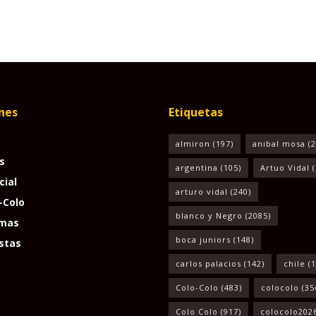
nes
Etiquetas
almiron
(197)
anibal mosa
(2
s
argentina
(105)
Artuo Vidal
(
cial
arturo vidal
(240)
-Colo
blanco y Negro
(2085)
mas
boca juniors
(148)
stas
carlos palacios
(142)
chile
(1
Colo-Colo
(483)
colocolo
(35
Colo Colo
(917)
colocolo202