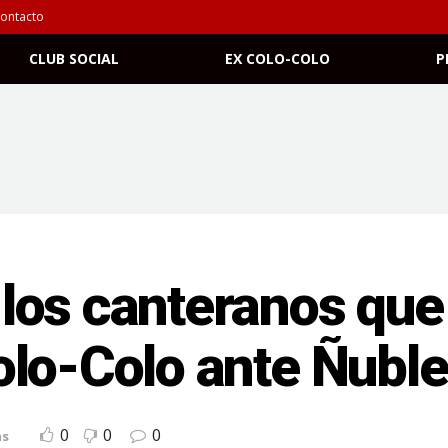
ontacto
CLUB SOCIAL
EX COLO-COLO
P
los canteranos que
olo-Colo ante Ñubl
0
0
0
as