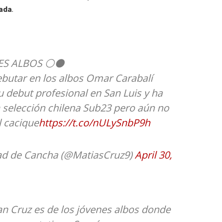
gada
.
S ALBOS ⚪️⚫️
ebutar en los albos Omar Carabalí
su debut profesional en San Luis y ha
a selección chilena Sub23 pero aún no
 cacique
https://t.co/nULySnbP9h
ad de Cancha (@MatiasCruz9)
April 30,
oan Cruz es de los jóvenes albos donde