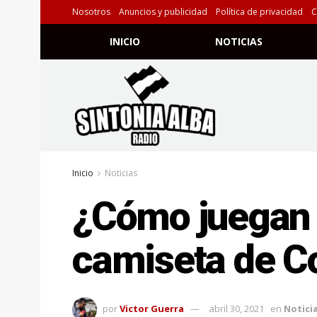
Nosotros
Anuncios y publicidad
Política de privacidad
C
INICIO
NOTICIAS
Inicio
Noticias
¿Cómo juegan 
camiseta de C
por
Victor Guerra
abril 30, 2021
en
Notici