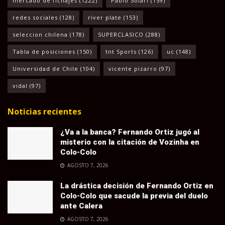
mercado de fichajes
(1222)
Pablo Solari
(159)
redes sociales
(128)
river plate
(153)
seleccion chilena
(178)
SUPERCLASICO
(288)
Tabla de posiciones
(150)
tnt Sports
(126)
uc
(148)
Universidad de Chile
(104)
vicente pizarro
(97)
vidal
(97)
Noticias recientes
¿Va a la banca? Fernando Ortiz jugó al
misterio con la citación de Vozinha en
Colo-Colo
AGOSTO 7, 2026
La drástica decisión de Fernando Ortiz en
Colo-Colo que sacude la previa del duelo
ante Calera
AGOSTO 7, 2026