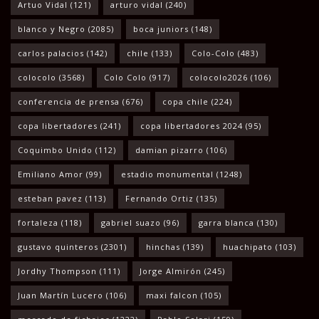
Artuo Vidal
(121)
arturo vidal
(240)
blanco y Negro
(2085)
boca juniors
(148)
carlos palacios
(142)
chile
(133)
Colo-Colo
(483)
colocolo
(3568)
Colo Colo
(917)
colocolo2026
(106)
conferencia de prensa
(676)
copa chile
(224)
copa libertadores
(241)
copa libertadores 2024
(95)
Coquimbo Unido
(112)
damian pizarro
(106)
Emiliano Amor
(99)
estadio monumental
(1248)
esteban pavez
(113)
Fernando Ortiz
(135)
fortaleza
(118)
gabriel suazo
(96)
garra blanca
(130)
gustavo quinteros
(2301)
hinchas
(139)
huachipato
(103)
Jordhy Thompson
(111)
Jorge Almirón
(245)
Juan Martín Lucero
(106)
maxi falcon
(105)